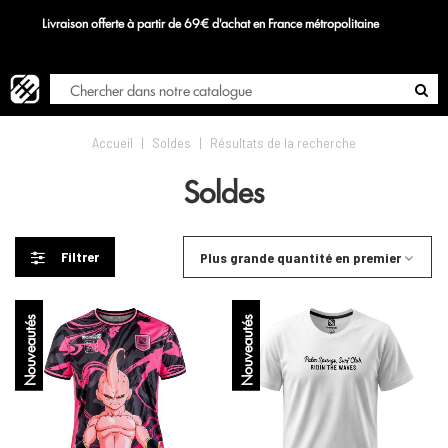
Livraison offerte à partir de 69€ d'achat en France métropolitaine
S
Blog
Accueil
|
Soldes
|
Résultats de la recherche
Soldes
Filtrer
Plus grande quantité en premier
Nouveautés
Nouveautés