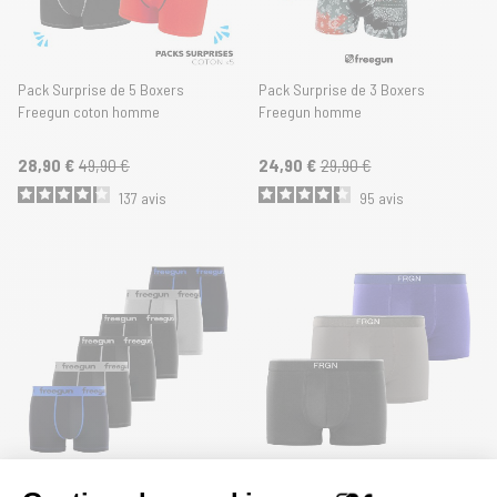
Pack Surprise de 5 Boxers
Pack Surprise de 3 Boxers
Freegun coton homme
Freegun homme
28,90 €
49,90 €
24,90 €
29,90 €
137
avis
95
avis
Lot de 6 Boxers Freegun homme
Lot de 3 Boxers Coton noir, bleu,