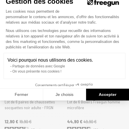
Gestion des cookies
coton Bleu
gris garçon ceinture fine Uni |
Plateforme de Gestion du Consenteme
FRGN
Les cookies nous permettent de
personnaliser le contenu et les annonces, d’offrir des fonctionnalités
39,90 €
49,90 €
19,90 €
24,90 €
relatives aux médias sociaux et d’analyser notre trafic.
46
avis
5
avis
Nous utilisons ces technologies pour recueillir des informations
relatives à ton appareil et ton navigateur afin de suivre ton activité à
des fins marketing et fonctionnelles, comme la personnalisation des
Axeptio consent
publicités et l'amélioration du site Web.
Voici pourquoi nous utilisons des cookies.
Partage de données avec Google
On vous présente nos cookies !
Consentements certifiés par
Fermer
Je choisis
Accepter
Lot de 6 paires de chaussettes
Lot de 6 Boxers Freegun homme
socquettes noir adulte - FRGN
microfibre
12,90 €
19,90 €
44,90 €
49,90 €