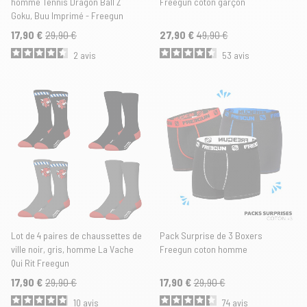
homme Tennis Dragon Ball Z
Freegun coton garçon
Goku, Buu Imprimé - Freegun
17,90 €
29,90 €
27,90 €
49,90 €
2
avis
53
avis
Lot de 4 paires de chaussettes de
Pack Surprise de 3 Boxers
ville noir, gris, homme La Vache
Freegun coton homme
Qui Rit Freegun
17,90 €
29,90 €
17,90 €
29,90 €
10
avis
74
avis