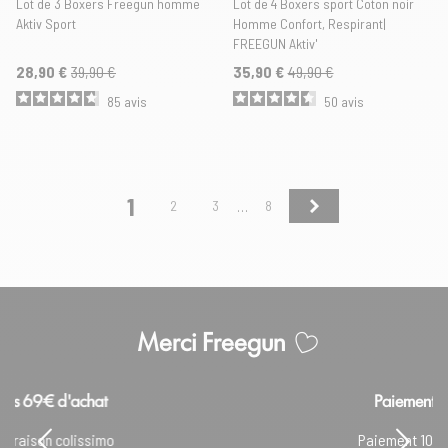
Lot de 3 Boxers Freegun homme
Lot de 4 Boxers sport Coton noir
Aktiv Sport
Homme Confort, Respirant|
FREEGUN Aktiv'
28,90 €
39,90 €
35,90 €
49,90 €
85
avis
50
avis
1
Suivant
2
3
8
…
Merci Freegun
Paiement sécurisé
Paiement 100% sécurisé