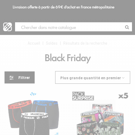
Livraison offerte à partir de 69€ d'achat en France métropolitaine
S
Blog
Accueil
|
Soldes
|
Résultats de la recherche
Black Friday
Filtrer
Plus grande quantité en premier