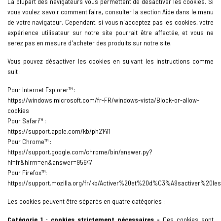
La plupart des navigateurs vous permettent de désactiver les cookies. Si
vous voulez savoir comment faire, consulter la section Aide dans le menu
de votre navigateur. Cependant, si vous n'acceptez pas les cookies, votre
expérience utilisateur sur notre site pourrait être affectée, et vous ne
serez pas en mesure d'acheter des produits sur notre site.
Vous pouvez désactiver les cookies en suivant les instructions comme
suit :
Pour Internet Explorer™ :
https://windows.microsoft.com/fr-FR/windows-vista/Block-or-allow-
cookies
Pour Safari™ :
https://support.apple.com/kb/ph21411
Pour Chrome™ :
https://support.google.com/chrome/bin/answer.py?
hl=fr&hlrm=en&answer=95647
Pour Firefox™:
https://support.mozilla.org/fr/kb/Activer%20et%20d%C3%A9sactiver%20le
Les cookies peuvent être séparés en quatre catégories :
Catégorie 1 : cookies strictement nécessaires -
Ces cookies sont