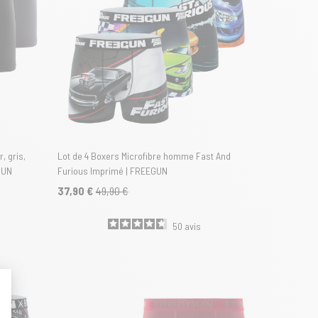
, gris,
Lot de 4 Boxers Microfibre homme Fast And
GUN
Furious Imprimé | FREEGUN
37,90 €
49,90 €
50
avis
t : Personnalisez vos Options