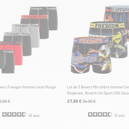
oxers Freegun homme coton Rouge
Lot de 3 Boxers Microfibre homme Con
Respirant, Stretch Uni Sport USA Gara
| FREEGUN
9,90 €
27,90 €
34,90 €
45
avis
13
avis