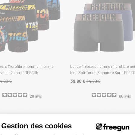
oxers Microfibre homme Imprimé
Lot de 4 Boxers homme microfibre noir
rantie 2 ans | FREEGUN
bleu Soft Touch Signature Karl | FREE
4,90 €
39,90 €
44,90 €
28
avis
80
avis
Gestion des cookies
Plateforme de Gestion du Consentemen