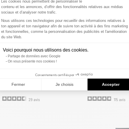
Les cookies nous permettent de personnaliser le
contenu et les annonces, d’offrir des fonctionnalités relatives aux médias
sociaux et d’analyser notre trafic.
Nous utilisons ces technologies pour recueillir des informations relatives à
ton appareil et ton navigateur afin de suivre ton activité à des fins marketing
et fonctionnelles, comme la personnalisation des publicités et l'amélioration
Axeptio consent
du site Web.
Voici pourquoi nous utilisons des cookies.
Partage de données avec Google
On vous présente nos cookies !
xers Homme Coton Noir, Gris, Bleu,
Lot de 4 boxers Freegun homme Hyra
Consentements certifiés par
FREEGUN
Fermer
Je choisis
Accepter
4,90 €
39,90 €
49,90 €
29
avis
115
avis