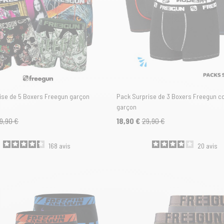
ise de 5 Boxers Freegun garçon
Pack Surprise de 3 Boxers Freegun c
garçon
9,90 €
18,90 €
29,90 €
168
avis
20
avis