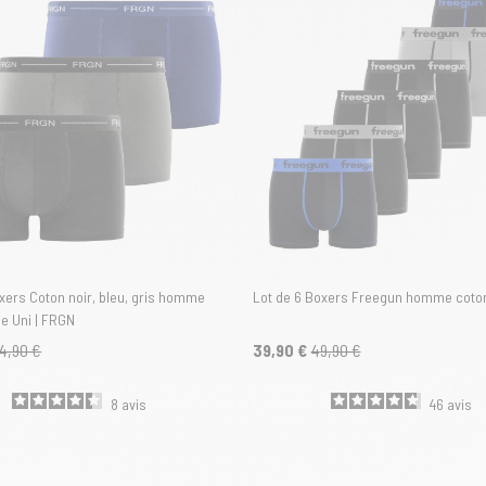
xers Coton noir, bleu, gris homme
Lot de 6 Boxers Freegun homme coto
ne Uni | FRGN
4,90 €
39,90 €
49,90 €
8
avis
46
avis