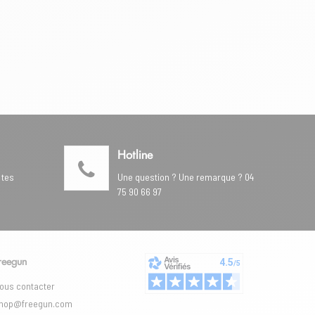
Hotline
 tes
Une question ? Une remarque ? 04
75 90 66 97
reegun
ous contacter
hop@freegun.com