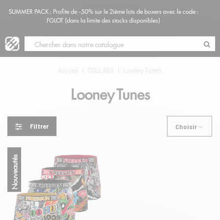
SUMMER PACK : Profite de -50% sur le 2ième lots de boxers avec le code :
Blog
FGLOT (dans la limite des stocks disponibles)
Accueil
|
COLLABS
|
Looney Tunes
Looney Tunes
Filtrer
Choisir
Nouveautés