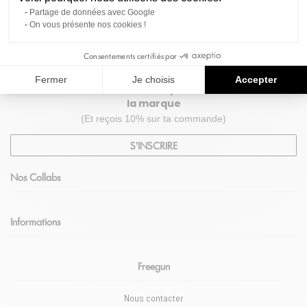
Paiement 100% sécurisé
Partage de données avec Google
On vous présente nos cookies !
avec CB & Paypal.
Consentements certifiés par
Fermer
Je choisis
Accepter
Inscris-toi à notre newsletter pour suivre les actus de
la marque
(Et reçois 10% sur ta commande)
S'INSCRIRE
Nos Collabs
Informations
Freegun
Nous contacter