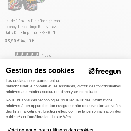
Lot de 4 Boxers Microfibre garcon
Looney Tunes Bugs Bunny, Taz,
Daffy Duck Imprimé | FREEGUN
33,90 €
44,90 €
4
avis
Gestion des cookies
Plateforme de Gestion du Consenteme
Les cookies nous permettent de
personnaliser le contenu et les annonces, d’offrir des fonctionnalités
relatives aux médias sociaux et d’analyser notre trafic.
Nous utilisons ces technologies pour recueillir des informations
Merci Freegun
relatives à ton appareil et ton navigateur afin de suivre ton activité à
des fins marketing et fonctionnelles, comme la personnalisation des
Axeptio consent
publicités et l'amélioration du site Web.
Paiement sécurisé
Voici pourquoi nous utilisons des cookies.