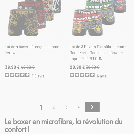
Lot de 4 boxers Freegun homme
Lot de 3 Boxers Microfibre homme
Hyraw
Mario Kart - Mario, Luigi, Bowser
Imprimé | FREEGUN
39,90 €
49,90 €
28,90 €
39,90 €
115
avis
6
avis
1
Suivant
2
3
4
Le boxer en microfibre, la révolution du
confort !