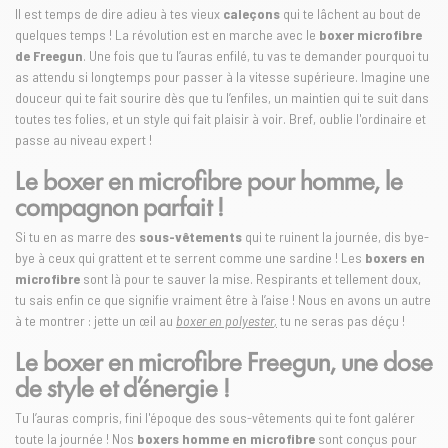
Il est temps de dire adieu à tes vieux
caleçons
qui te lâchent au bout de
quelques temps ! La révolution est en marche avec le
boxer microfibre
de Freegun
. Une fois que tu l’auras enfilé, tu vas te demander pourquoi tu
as attendu si longtemps pour passer à la vitesse supérieure. Imagine une
douceur qui te fait sourire dès que tu l’enfiles, un maintien qui te suit dans
toutes tes folies, et un style qui fait plaisir à voir. Bref, oublie l'ordinaire et
passe au niveau expert !
Le boxer en microfibre pour homme, le
compagnon parfait !
Si tu en as marre des
sous-vêtements
qui te ruinent la journée, dis bye-
bye à ceux qui grattent et te serrent comme une sardine ! Les
boxers en
microfibre
sont là pour te sauver la mise. Respirants et tellement doux,
tu sais enfin ce que signifie vraiment être à l’aise ! Nous en avons un autre
à te montrer : jette un œil au
boxer en polyester
,
tu ne seras pas déçu !
Le boxer en microfibre Freegun, une dose
de style et d’énergie !
Tu l’auras compris, fini l'époque des sous-vêtements qui te font galérer
toute la journée ! Nos
boxers homme en microfibre
sont conçus pour