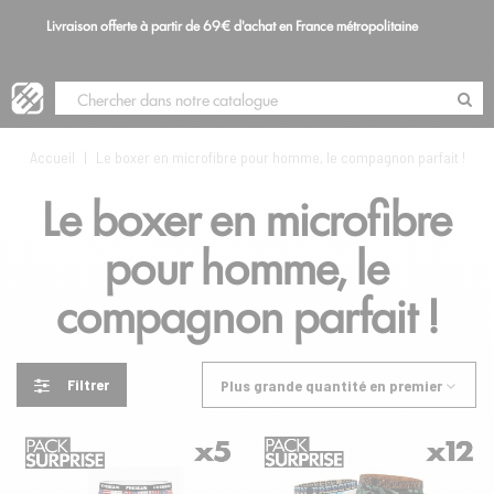
Livraison offerte à partir de 69€ d'achat en France métropolitaine
S
Blog
Accueil
|
Le boxer en microfibre pour homme, le compagnon parfait !
Le boxer en microfibre
pour homme, le
compagnon parfait !
Filtrer
Plus grande quantité en premier