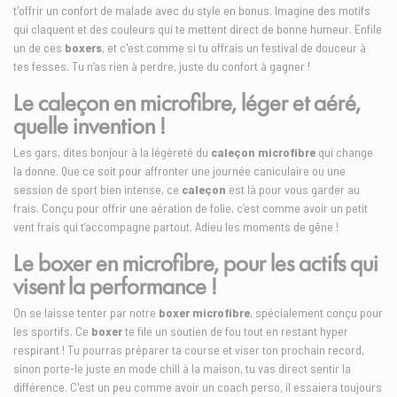
t'offrir un confort de malade avec du style en bonus. Imagine des motifs
qui claquent et des couleurs qui te mettent direct de bonne humeur. Enfile
un de ces
boxers
, et c'est comme si tu offrais un festival de douceur à
tes fesses. Tu n’as rien à perdre, juste du confort à gagner !
Le caleçon en microfibre, léger et aéré,
quelle invention !
Les gars, dites bonjour à la légèreté du
caleçon microfibre
qui change
la donne. Que ce soit pour affronter une journée caniculaire ou une
session de sport bien intense, ce
caleçon
est là pour vous garder au
frais. Conçu pour offrir une aération de folie, c’est comme avoir un petit
vent frais qui t’accompagne partout. Adieu les moments de gêne !
Le boxer en microfibre, pour les actifs qui
visent la performance !
On se laisse tenter par notre
boxer microfibre
, spécialement conçu pour
les sportifs. Ce
boxer
te file un soutien de fou tout en restant hyper
respirant ! Tu pourras préparer ta course et viser ton prochain record,
sinon porte-le juste en mode chill à la maison, tu vas direct sentir la
différence. C'est un peu comme avoir un coach perso, il essaiera toujours