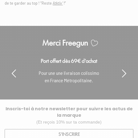
de te garder au top ! “Reste
Atktiv’
!”
Merci Freegun
Paiement sécurisé
Paiement 100% sécurisé
avec CB & Paypal.
Inscris-toi à notre newsletter pour suivre les actus de
la marque
(Et reçois 10% sur ta commande)
S'INSCRIRE