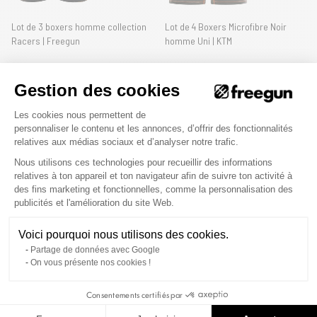
Lot de 3 boxers homme collection
Lot de 4 Boxers Microfibre Noir
Racers | Freegun
homme Uni | KTM
27,90 €
34,90 €
32,90 €
39,90 €
Gestion des cookies
23
avis
Plateforme de Gestion du Consenteme
Les cookies nous permettent de
personnaliser le contenu et les annonces, d’offrir des fonctionnalités
relatives aux médias sociaux et d’analyser notre trafic.
Nouveautés
Nouveautés
Nous utilisons ces technologies pour recueillir des informations
relatives à ton appareil et ton navigateur afin de suivre ton activité à
des fins marketing et fonctionnelles, comme la personnalisation des
Axeptio consent
publicités et l'amélioration du site Web.
Voici pourquoi nous utilisons des cookies.
Partage de données avec Google
On vous présente nos cookies !
Lot de 3 Boxers Microfibre homme
Lot de 3 Boxers Microfibre homme
Consentements certifiés par
Sonic Imprimé Comics | FREEGUN
Confort, Respirant, Stretch
Imprimé Skull | FREEGUN