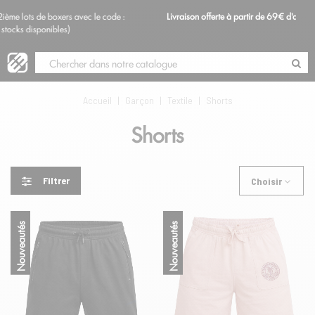
e code :
Livraison offerte à partir de 69€ d'achat en France métropolitaine
Blog
Accueil
|
Garçon
|
Textile
|
Shorts
Shorts
Filtrer
Choisir
Nouveautés
Nouveautés