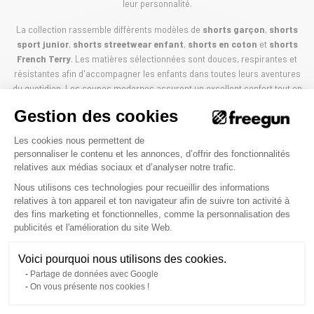
leur personnalité.
La collection rassemble différents modèles de
shorts garçon
,
shorts
sport junior
,
shorts streetwear enfant
,
shorts en coton
et
shorts
French Terry
. Les matières sélectionnées sont douces, respirantes et
résistantes afin d'accompagner les enfants dans toutes leurs aventures
du quotidien. Les coupes modernes assurent un excellent confort tout en
apportant un look tendance inspiré des codes du streetwear.
Gestion des cookies
Broderies, patchs rubber, imprimés graphiques et détails signature
Plateforme de Gestion du Consenteme
Les cookies nous permettent de
viennent renforcer l'identité Freegun. Les coloris classiques comme le
personnaliser le contenu et les annonces, d’offrir des fonctionnalités
noir ou le gris côtoient des teintes plus originales pour permettre à
relatives aux médias sociaux et d’analyser notre trafic.
chacun de trouver le modèle qui correspond à son style. Faciles à
associer avec un t-shirt, un sweat ou une paire de baskets, ces shorts
Nous utilisons ces technologies pour recueillir des informations
relatives à ton appareil et ton navigateur afin de suivre ton activité à
deviennent rapidement des indispensables du dressing junior.
des fins marketing et fonctionnelles, comme la personnalisation des
Axeptio consent
publicités et l'amélioration du site Web.
Plus qu'une simple marque, Freegun représente un véritable état d'esprit.
Inspirée par les riders, les sportifs, les gamers et tous ceux qui aiment se
dépasser, elle crée des vêtements adaptés à une génération dynamique,
Voici pourquoi nous utilisons des cookies.
créative et toujours en mouvement. Chaque collection célèbre la liberté
Partage de données avec Google
d'expression, l'énergie et la confiance en soi.
On vous présente nos cookies !
Découvrez dès maintenant la collection de
shorts garçon Freegun
et