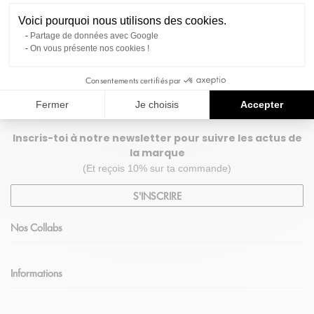
Voici pourquoi nous utilisons des cookies.
Port offert dès 69€ d'achat
Partage de données avec Google
On vous présente nos cookies !
Pour une une livraison colissimo
en France Métropolitaine.
Consentements certifiés par
Fermer
Je choisis
Accepter
Inscris-toi à notre newsletter pour suivre les actus de
la marque
(Et reçois 10% sur ta commande)
S'INSCRIRE
Nos Collabs
Informations