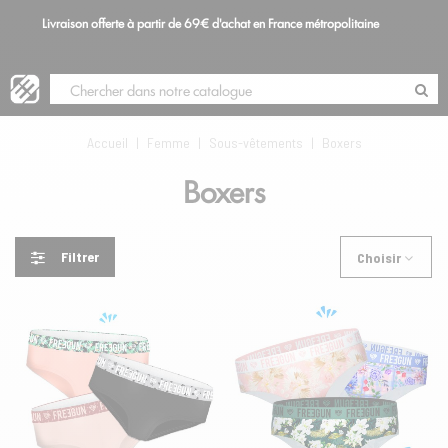
Livraison offerte à partir de 69€ d'achat en France métropolitaine
S
Blog
Accueil
|
Femme
|
Sous-vêtements
|
Boxers
Boxers
Filtrer
Choisir