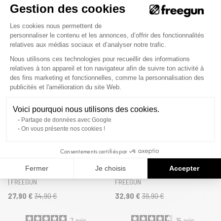
Gestion des cookies
Plateforme de Gestion du Consenteme
5
avis
9
avis
Les cookies nous permettent de
personnaliser le contenu et les annonces, d’offrir des fonctionnalités
relatives aux médias sociaux et d’analyser notre trafic.
Nous utilisons ces technologies pour recueillir des informations
Nouveautés
Nouveautés
relatives à ton appareil et ton navigateur afin de suivre ton activité à
des fins marketing et fonctionnelles, comme la personnalisation des
Axeptio consent
publicités et l'amélioration du site Web.
Voici pourquoi nous utilisons des cookies.
Partage de données avec Google
On vous présente nos cookies !
Consentements certifiés par
Lot de 4 Culottes Microfibre
Lot de 5 Culottes Microfibre
Fermer
Je choisis
Accepter
femme Confort, Respirant, Stretch
femme Fantasy Stretch |
| FREEGUN
FREEGUN
27,90 €
34,90 €
32,90 €
39,90 €
7
avis
15
avis