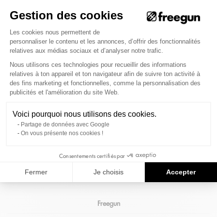
Port offert dès 69€ d'achat
Gestion des cookies
Pour une une livraison colissimo
Plateforme de Gestion du Consenteme
Les cookies nous permettent de
en France Métropolitaine.
personnaliser le contenu et les annonces, d’offrir des fonctionnalités
relatives aux médias sociaux et d’analyser notre trafic.
Nous utilisons ces technologies pour recueillir des informations
relatives à ton appareil et ton navigateur afin de suivre ton activité à
Inscris-toi à notre newsletter pour suivre les actus de
des fins marketing et fonctionnelles, comme la personnalisation des
Axeptio consent
la marque
publicités et l'amélioration du site Web.
(Et reçois 10% sur ta commande)
Voici pourquoi nous utilisons des cookies.
S'INSCRIRE
Partage de données avec Google
On vous présente nos cookies !
Nos Collabs
Consentements certifiés par
Informations
Fermer
Je choisis
Accepter
Freegun