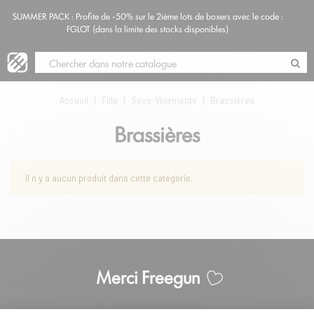
SUMMER PACK : Profite de -50% sur le 2ième lots de boxers avec le code :
Blog
FGLOT (dans la limite des stocks disponibles)
Accueil
|
Fille
|
Sous-Vêtements
|
Brassières
Brassières
Il n y a aucun produit dans cette catégorie.
Merci Freegun