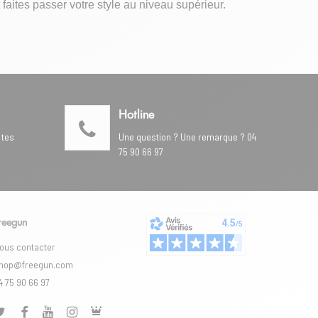
 faites passer votre style au niveau supérieur.
Hotline
 tes
Une question ? Une remarque ? 04
75 90 66 97
reegun
ous contacter
hop@freegun.com
4 75 90 66 97