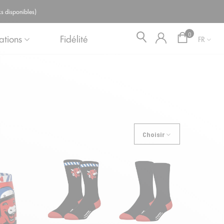
Blog
s disponibles)
0
ations
Fidélité
FR
Choisir