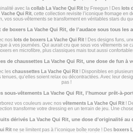
inalité avec la
collab La Vache Qui Rit
by Freegun ! Des
lots 
 Vache Qui Rit
, cette collection revisite l’iconique fromage en
n, vos
sous-vêtements
se transforment en véritables stars du quo
t de boxers La Vache Qui Rit, de l’audace sous tous les 
vec nos
lots de boxers La Vache Qui Rit
! Des designs funs, une
ique à vos journées. Qui aurait cru que sous vos vêtements se
oxers en microfibre
, plus classiques mais tout aussi confortable
res de chaussettes La Vache Qui Rit, une dose de fun à v
ec les
chaussettes La Vache Qui Rit
! Disponibles en plusieurs
 tenues, qu’elles soient relax ou décontractées. Avec leur desi
pas !
s sous-vêtements La Vache Qui Rit, l’humour prêt-à-por
arborez vos couleurs avec nos
vêtements La Vache Qui Rit
! De
llection transforme votre dressing en un terrain de jeu. Une cho
uits dérivés La Vache Qui Rit, une dose d’originalité au 
ui Rit
ne se limitent pas à l’iconique boîte ronde ! Des
boxers L