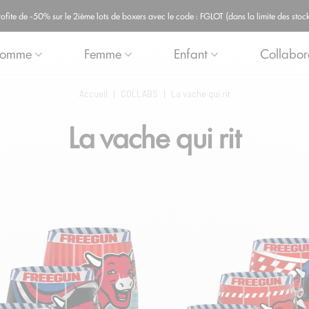
ite de -50% sur le 2ième lots de boxers avec le code : FGLOT (dans la limite des stock
omme
Femme
Enfant
Collabor
Accueil
|
COLLABS
|
La vache qui rit
La vache qui rit