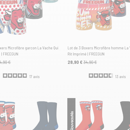
xers Microfibre garcon La Vache Qui
Lot de 3 Boxers Microfibre homme La 
é | FREEGUN
Rit Imprimé | FREEGUN
4,90 €
28,90 €
34,90 €
17
avis
13
avis
Nouveautés