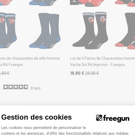
aires de chaussettes de ville homme
Lot de 4 Paires de Chaussettes homme
ui Rit Freegun
Vache Qui Rit Imprimé - Freegun
,90 €
19,90 €
29,90 €
8
avis
Gestion des cookies
Plateforme de Gestion du Consentemen
Les cookies nous permettent de personnaliser le
contenu et les annonces, d’offrir des fonctionnalités relatives aux médias