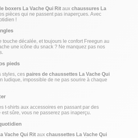
de boxers La Vache Qui Rit
aux
chaussures La
 des pièces qui ne passent pas inaperçues. Avec
tidien !
angles
 touche décalée, et toujours le confort Freegun au
 cache une icône du snack ? Ne manquez pas nos
s.
os pieds
 styles, ces
paires de chaussettes La Vache Qui
gn ludique, impossible de ne pas sourire à chaque
ter
s t-shirts aux accessoires en passant par des
se est sûre, vous ne passerez pas inaperçu.
quotidien
a Vache Qui Rit
aux
chaussettes La Vache Qui