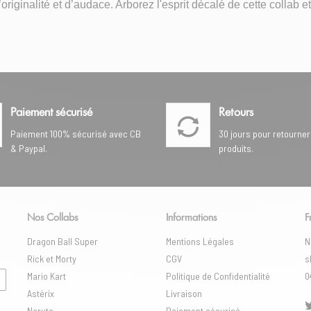
riginalité et d’audace. Arborez l'esprit décalé de cette collab et
Paiement sécurisé
Retours
Paiement 100% sécurisé avec CB
30 jours pour retourner
& Paypal.
produits.
Nos Collabs
Informations
F
Dragon Ball Super
Mentions Légales
N
Rick et Morty
CGV
s
Mario Kart
Politique de Confidentialité
0
Astérix
Livraison
Naruto
Paiement sécurisé