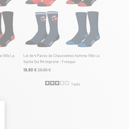
 Ville La
Lot de 4 Paires de Chaussettes homme Ville La
Vache Qui Rit Imprimé - Freegun
19,90 €
29,90 €
1
avis
t : Personnalisez vos Options