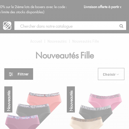
code :
Livraison offerte à partir de 69€ d'achat en France métropolitaine
Blog
Accueil
|
Nouveautés
|
Nouveautés Fille
Nouveautés Fille
Filtrer
Choisir
Nouveautés
Nouveautés