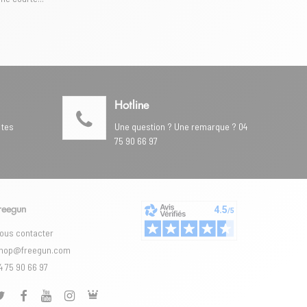
Hotline
 tes
Une question ? Une remarque ? 04
75 90 66 97
reegun
ous contacter
hop@freegun.com
4 75 90 66 97