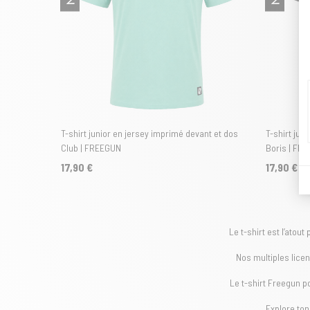
T-shirt junior en jersey imprimé devant et dos
T-shirt jun
Club | FREEGUN
Boris | FR
17,90 €
17,90 €
Le t-shirt est l’atou
Nos multiples licen
Le t-shirt Freegun p
Explore ton