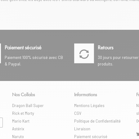
Paiement sécurisé
Retours
Paiement 100% sécurisé avec CB
30 jours pour retourner
& Paypal.
produits.
Nos Collabs
Informations
F
Dragon Ball Super
Mentions Légales
N
Rick et Morty
CGV
s
Mario Kart
Politique de Confidentialité
0
Astérix
Livraison
Naruto
Paiement sécurisé