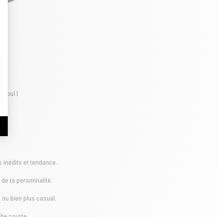
 Soul |
s inédits et tendance.
 de ta personnalité.
 ou bien plus casual.
he courte...