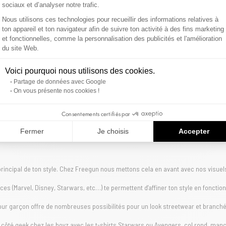
sociaux et d’analyser notre trafic.
Nous utilisons ces technologies pour recueillir des informations relatives à
ton appareil et ton navigateur afin de suivre ton activité à des fins marketing
et fonctionnelles, comme la personnalisation des publicités et l'amélioration
Axeptio consent
du site Web.
Voici pourquoi nous utilisons des cookies.
Partage de données avec Google
On vous présente nos cookies !
ior en coton imprimé devant et dos
T-shirt junior en jersey imprimé devant
EEGUN
FREEGUN
Consentements certifiés par
17,90 €
Fermer
Je choisis
Accepter
t principal de ton style. Chez Freegun nous mettons cela en avant avec nos visuel
ces (Marvel, Disney, Starwars, etc…) te permettent d’affiner ton style en fonction
our garçon offre de nombreuses possibilités pour un look streetwear et branché
 côté geek chez les boyz avec les t-shirts Starwars ou Avengers, col rond, manc