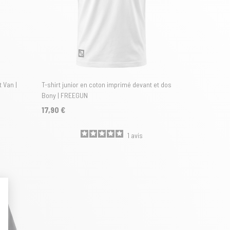
 Van |
T-shirt junior en coton imprimé devant et dos
Bony | FREEGUN
17,90 €
1
avis
t : Personnalisez vos Options