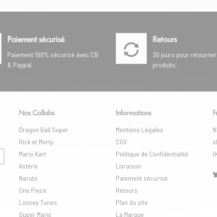
Paiement sécurisé
Retours
Paiement 100% sécurisé avec CB
30 jours pour retourner
& Paypal.
produits.
Nos Collabs
Informations
F
Dragon Ball Super
Mentions Légales
N
Rick et Morty
CGV
s
Mario Kart
Politique de Confidentialité
0
Astérix
Livraison
Naruto
Paiement sécurisé
One Piece
Retours
Looney Tunes
Plan du site
Super Mario
La Marque