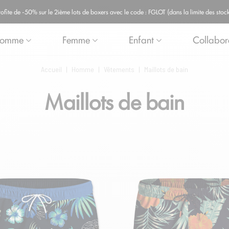
ite de -50% sur le 2ième lots de boxers avec le code : FGLOT (dans la limite des stock
omme
Femme
Enfant
Collabor
Accueil
|
Homme
|
Vêtements
|
Maillots de bain
Maillots de bain