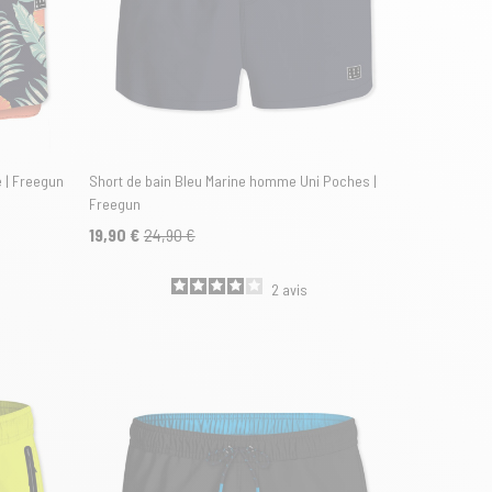
 | Freegun
Short de bain Bleu Marine homme Uni Poches |
Freegun
19,90 €
24,90 €
2
avis