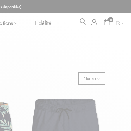
Blog
s disponibles)
0
ations
Fidélité
FR
Choisir