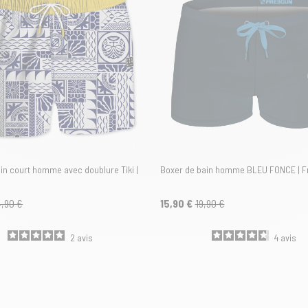
in court homme avec doublure Tiki |
Boxer de bain homme BLEU FONCE | F
,90 €
15,90 €
19,90 €
2
avis
4
avis