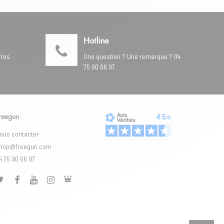
Hotline
 tes
Une question ? Une remarque ? 04
75 90 66 97
reegun
ous contacter
hop@freegun.com
4 75 90 66 97