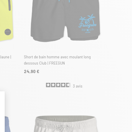
aune |
Short de bain homme avec moulant long
dessous Club | FREEGUN
24,90 €
3
avis
t : Personnalisez vos Options