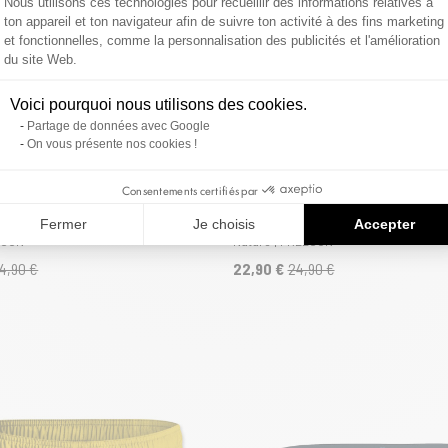
Nous utilisons ces technologies pour recueillir des informations relatives à
ton appareil et ton navigateur afin de suivre ton activité à des fins marketing
et fonctionnelles, comme la personnalisation des publicités et l'amélioration
Axeptio consent
du site Web.
Voici pourquoi nous utilisons des cookies.
Partage de données avec Google
On vous présente nos cookies !
Consentements certifiés par
in court homme avec filet intérieur
Short de bain court homme avec filet i
Fermer
Je choisis
Accepter
EGUN
Nature | FREEGUN
4,90 €
22,90 €
24,90 €