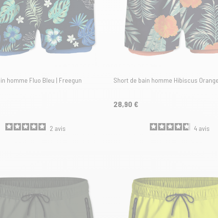
ain homme Fluo Bleu | Freegun
Short de bain homme Hibiscus Orange
28,90 €
2
avis
4
avis