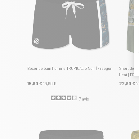
Boxer de bain homme TROPICAL 3 Noir | Freegun
Short de ba
Heat | FRE
15,90 €
19,90 €
22,90 €
2
7
avis