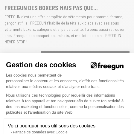
FREEGUN DES BOXERS MAIS PAS QUE...
FREEGUN c'est une offre complète de vêtements pour homme, femme,
garçon et fille ! FREEGUN t'habille de la tête aux pieds avec ses sous-
vêtements boxers, caleçons et slips de qualité. Tu peux aussi retrouver
chez Freegun des casquettes, t-shirts, et maillots de bain... FREEGUN
NEVER STOP !
HOMME
FEMME
ENFANT
Gestion des cookies
Plateforme de Gestion du Consenteme
Les cookies nous permettent de
personnaliser le contenu et les annonces, d’offrir des fonctionnalités
relatives aux médias sociaux et d’analyser notre trafic.
La qualité Freegun
Nous utilisons ces technologies pour recueillir des informations
relatives à ton appareil et ton navigateur afin de suivre ton activité à
CONFORT
des fins marketing et fonctionnelles, comme la personnalisation des
Axeptio consent
publicités et l'amélioration du site Web.
Les matières de qualité de Freegun, coton et microfibre, offriront à tes
caleçons et boxers un confort irréprochable au quotidien. Grâce à
Voici pourquoi nous utilisons des cookies.
l'innovation de la marque, Freegun combine légèreté et durabilité, pour
Partage de données avec Google
que chaque pièce soit agréable à porter, toute la journée. Les matériaux