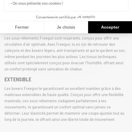
On vous présente nos cookies !
respirants permettent une régulation optimale de la température, te
garantissant une sensation de fraîcheur, même lors des journées les plus
Consentements certifiés par
chaudes.
Fermer
Je choisis
Accepter
RESPIRANT
Les sous-vêtements Freegun sont respirants, conçus pour offrir une
circulation d'air optimale. Avec Freegun, tu es sûr de retrouver des
caleçons et des boxers légers, anti-transpirants et qui te gardent au sec,
même pendant les journées les plus actives. Les tissus techniques
utilisés sont spécialement conçus pour évacuer l'humidité, offrant ainsi
un confort prolongé sans sensation de chaleur.
EXTENSIBLE
Les boxers Freegun te garantissent un excellent maintien grâce à des
matériaux extensibles de haute qualité. Conçus pour offrir une flexibilité
maximale, ces sous-vêtements s’adaptent parfaitement à tes
mouvements, te garantissant un confort optimal sans jamais se
déformer. Leur élasticité permet de maintenir une coupe ajustée tout au
long de la journée, te offrant ainsi une liberté totale de mouvement.