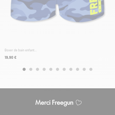
Boxer de bain enfant...
Prix
19,90 €
Merci Freegun