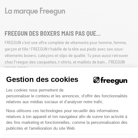
La marque Freegun
FREEGUN DES BOXERS MAIS PAS QUE...
FREEGUN c'est une offre complète de vêtements pour homme, femme,
garçon et fille ! FREEGUN t'habille de la tête aux pieds avec ses sous-
vêtements boxers, caleçons et slips de qualité. Tu peux aussi retrouver
chez Freegun des casquettes, t-shirts, et maillots de bain... FREEGUN
NEVER STOP !
Gestion des cookies
HOMME
FEMME
ENFANT
Plateforme de Gestion du Consenteme
Les cookies nous permettent de
personnaliser le contenu et les annonces, d’offrir des fonctionnalités
relatives aux médias sociaux et d’analyser notre trafic.
Nous utilisons ces technologies pour recueillir des informations
La qualité Freegun
relatives à ton appareil et ton navigateur afin de suivre ton activité à
des fins marketing et fonctionnelles, comme la personnalisation des
Axeptio consent
publicités et l'amélioration du site Web.
CONFORT