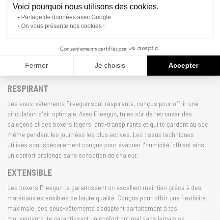
Voici pourquoi nous utilisons des cookies.
Les matières de qualité de Freegun, coton et microfibre, offriront à tes
Partage de données avec Google
caleçons et boxers un confort irréprochable au quotidien. Grâce à
On vous présente nos cookies !
l'innovation de la marque, Freegun combine légèreté et durabilité, pour
que chaque pièce soit agréable à porter, toute la journée. Les matériaux
Consentements certifiés par
respirants permettent une régulation optimale de la température, te
garantissant une sensation de fraîcheur, même lors des journées les plus
Fermer
Je choisis
Accepter
chaudes.
RESPIRANT
Les sous-vêtements Freegun sont respirants, conçus pour offrir une
circulation d'air optimale. Avec Freegun, tu es sûr de retrouver des
caleçons et des boxers légers, anti-transpirants et qui te gardent au sec,
même pendant les journées les plus actives. Les tissus techniques
utilisés sont spécialement conçus pour évacuer l'humidité, offrant ainsi
un confort prolongé sans sensation de chaleur.
EXTENSIBLE
Les boxers Freegun te garantissent un excellent maintien grâce à des
matériaux extensibles de haute qualité. Conçus pour offrir une flexibilité
maximale, ces sous-vêtements s’adaptent parfaitement à tes
mouvements, te garantissant un confort optimal sans jamais se