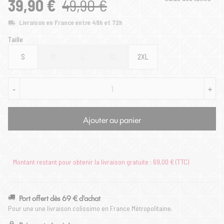
39,90 €
49,90 €
Livraison en France entre 48h et 72h
Taille
S
M
L
XL
2XL
-
+
Ajouter au panier
Montant restant pour obtenir la livraison gratuite : 69,00 € (TTC)
Port offert dès 69 € d'achat
Pour une une livraison colissimo en France Métropolitaine.