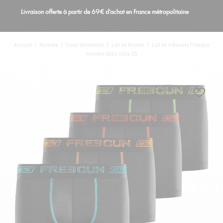
Livraison offerte à partir de 69€ d'achat en France métropolitaine
S
Blog
Accueil
|
Homme
|
Sous-Vêtements
|
Lot de Boxers
|
Lot de 4 Boxers Freegun
homme Aktiv Ultra 3D