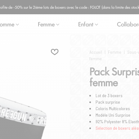
ite de -50% sur le 2ième lots de boxers avec le code : FGLOT (dans la limite des stock
omme
Femme
Enfant
Collabor
Accueil
|
Femme
|
Sous-
femme
Pack Surpri
femme
Lot de 3 boxers
Pack surprise
Coloris Multicolores
Modèle Uni Surprise
92% Polyester 8% Elast
Sélection de boxers aléa