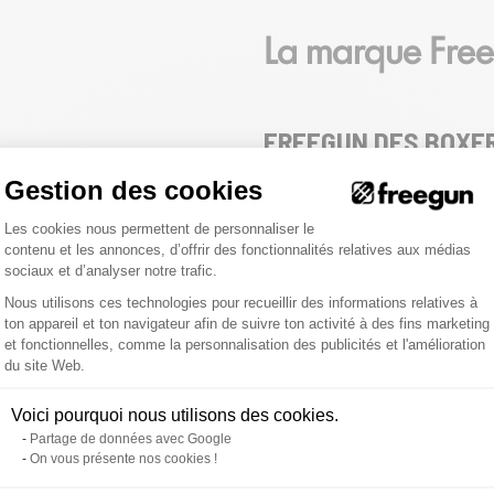
La marque Fre
FREEGUN DES BOXERS
FREEGUN c'est une offre complète d
Gestion des cookies
t'habille de la tête aux pieds avec s
Plateforme de Gestion du Consentemen
aussi retrouver chez Freegun des cas
Les cookies nous permettent de personnaliser le
contenu et les annonces, d’offrir des fonctionnalités relatives aux médias
sociaux et d’analyser notre trafic.
Nous utilisons ces technologies pour recueillir des informations relatives à
ton appareil et ton navigateur afin de suivre ton activité à des fins marketing
et fonctionnelles, comme la personnalisation des publicités et l'amélioration
Axeptio consent
du site Web.
Voici pourquoi nous utilisons des cookies.
Partage de données avec Google
On vous présente nos cookies !
nt à tes caleçons et boxers un confort