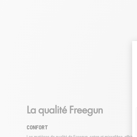
La qualité Freegun
CONFORT
Les matières de qualité de Freegun, coton et microfibre, offriro