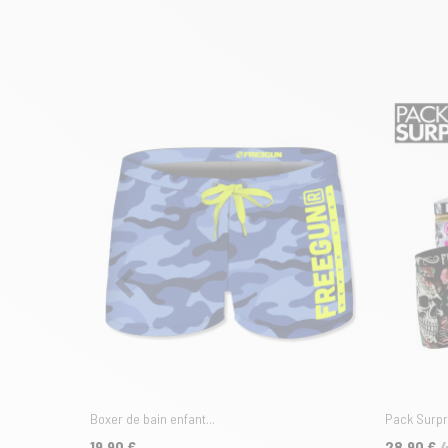
Boxer de bain enfant...
Pack Surpri
Prix
Prix
Prix de ba
19,90 €
28,90 €
4