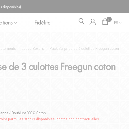
Blog
s disponibles)
0
ations
Fidélité
FR
vêtements
|
Lot de Boxers
|
Pack Surprise de 3 culottes Freegun coton
se de 3 culottes Freegun coton
hanne / Doublure 100% Coton
toire parmi les stocks disponibles, photos non contractuelles