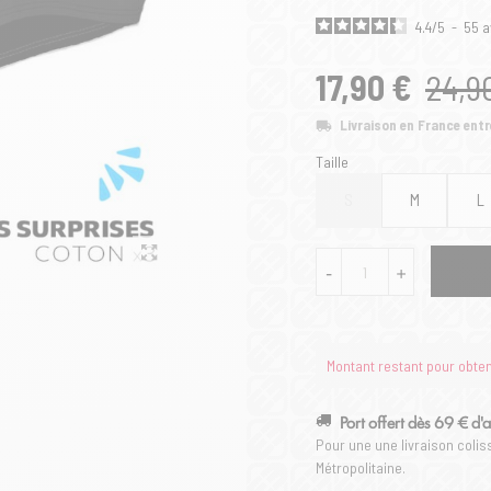
4.4
/
5
-
55
a
17,90 €
24,9
Livraison en France entr
Taille
S
M
L
-
+
Montant restant pour obtenir
Port offert dès 69 € d'
Pour une une livraison coli
Métropolitaine.