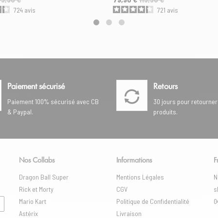
724
avis
721
avis
Paiement sécurisé
Retours
Paiement 100% sécurisé avec CB
30 jours pour retourner
& Paypal.
produits.
Nos Collabs
Informations
F
Dragon Ball Super
Mentions Légales
N
Rick et Morty
CGV
s
Mario Kart
Politique de Confidentialité
0
Astérix
Livraison