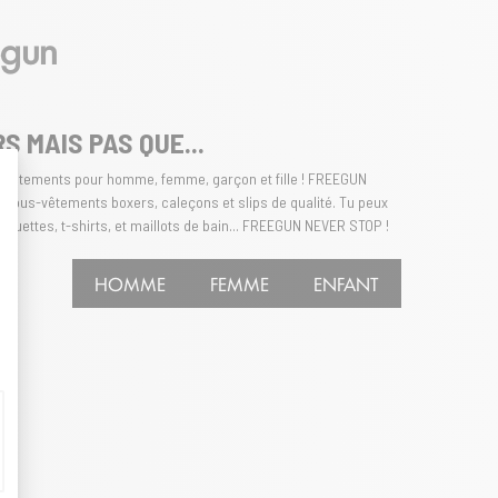
egun
 MAIS PAS QUE...
e vêtements pour homme, femme, garçon et fille ! FREEGUN
es sous-vêtements boxers, caleçons et slips de qualité. Tu peux
t : Personnalisez vos Options
quettes, t-shirts, et maillots de bain... FREEGUN NEVER STOP !
HOMME
FEMME
ENFANT