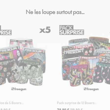
Ne les loupe surtout pas…
se de 5 Boxers...
Pack surprise de 12 Boxers...
se
Prix
Prix de base
9,90 €
79,90 €
119,90 €