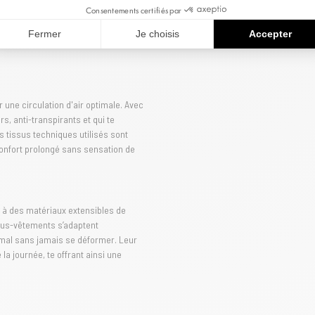
Consentements certifiés par
Freegun combine légèreté et
la journée. Les matériaux respirants
Fermer
Je choisis
Accepter
issant une sensation de fraîcheur,
une circulation d'air optimale. Avec
s, anti-transpirants et qui te
 tissus techniques utilisés sont
confort prolongé sans sensation de
 à des matériaux extensibles de
sous-vêtements s’adaptent
imal sans jamais se déformer. Leur
la journée, te offrant ainsi une