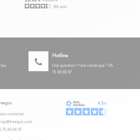
166
avis
Hotline
 tes
Une question ? Une remarque ? 04
75 90 66 97
reegun
ous contacter
hop@freegun.com
4 75 90 66 97