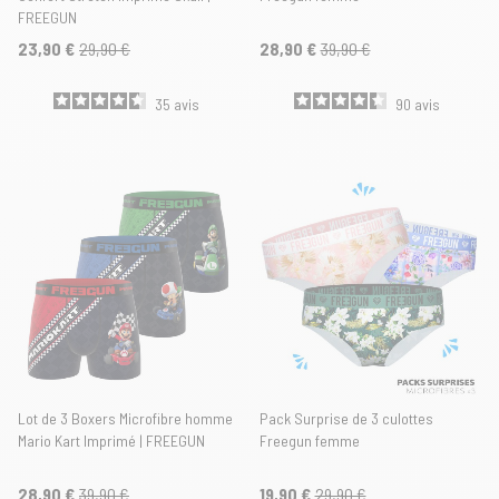
FREEGUN
23,90 €
29,90 €
28,90 €
39,90 €
35
avis
90
avis
Lot de 3 Boxers Microfibre homme
Pack Surprise de 3 culottes
Mario Kart Imprimé | FREEGUN
Freegun femme
28,90 €
39,90 €
19,90 €
29,90 €