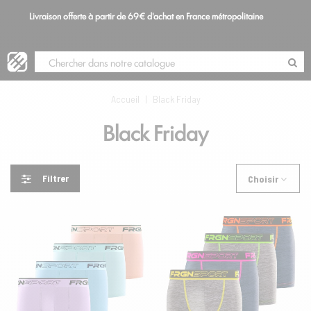
Livraison offerte à partir de 69€ d'achat en France métropolitaine
S
Blog
Accueil
|
Black Friday
Black Friday
Filtrer
Choisir