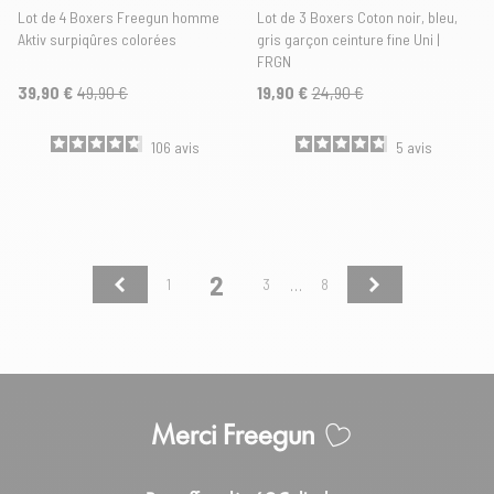
Lot de 4 Boxers Freegun homme
Lot de 3 Boxers Coton noir, bleu,
Aktiv surpiqûres colorées
gris garçon ceinture fine Uni |
FRGN
39,90 €
49,90 €
19,90 €
24,90 €
106
avis
5
avis
2
Précédent
Suivant
1
3
8
…
Merci Freegun