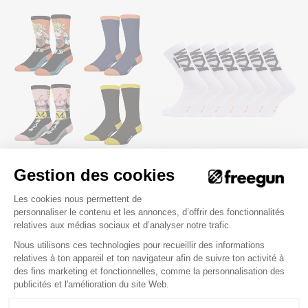
Lot de 4 Paires de Chaussettes
Lot de 6 paires de chaussettes
Gestion des cookies
homme Tennis Dragon Ball Z
tennis blanches KTM homme
Goku, Buu Imprimé - Freegun
Plateforme de Gestion du Consenteme
Les cookies nous permettent de
17,90 €
29,90 €
14,90 €
19,90 €
personnaliser le contenu et les annonces, d’offrir des fonctionnalités
relatives aux médias sociaux et d’analyser notre trafic.
2
avis
16
avis
Nous utilisons ces technologies pour recueillir des informations
relatives à ton appareil et ton navigateur afin de suivre ton activité à
des fins marketing et fonctionnelles, comme la personnalisation des
Axeptio consent
publicités et l'amélioration du site Web.