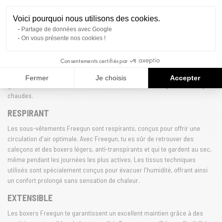
CONFORT
Voici pourquoi nous utilisons des cookies.
Partage de données avec Google
Les matières de qualité de Freegun, coton et microfibre, offriront à tes
On vous présente nos cookies !
caleçons et boxers un confort irréprochable au quotidien. Grâce à
l'innovation de la marque, Freegun combine légèreté et durabilité, pour
Consentements certifiés par
que chaque pièce soit agréable à porter, toute la journée. Les matériaux
respirants permettent une régulation optimale de la température, te
Fermer
Je choisis
Accepter
garantissant une sensation de fraîcheur, même lors des journées les plus
chaudes.
RESPIRANT
Les sous-vêtements Freegun sont respirants, conçus pour offrir une
circulation d'air optimale. Avec Freegun, tu es sûr de retrouver des
caleçons et des boxers légers, anti-transpirants et qui te gardent au sec,
même pendant les journées les plus actives. Les tissus techniques
utilisés sont spécialement conçus pour évacuer l'humidité, offrant ainsi
un confort prolongé sans sensation de chaleur.
EXTENSIBLE
Les boxers Freegun te garantissent un excellent maintien grâce à des