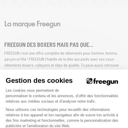
La marque Freegun
FREEGUN DES BOXERS MAIS PAS QUE...
FREEGUN c'est une offre complète de vêtements pour homme, femme,
garçon et fille ! FREEGUN t'habille de la tête aux pieds avec ses sous-
vêtements boxers, caleçons et slips de qualité. Tu peux aussi retrouver
chez Freegun des casquettes, t-shirts, et maillots de bain... FREEGUN
NEVER STOP !
Gestion des cookies
Plateforme de Gestion du Consenteme
Les cookies nous permettent de
HOMME
FEMME
ENFANT
personnaliser le contenu et les annonces, d’offrir des fonctionnalités
relatives aux médias sociaux et d’analyser notre trafic.
Nous utilisons ces technologies pour recueillir des informations
relatives à ton appareil et ton navigateur afin de suivre ton activité à
La qualité Freegun
des fins marketing et fonctionnelles, comme la personnalisation des
Axeptio consent
publicités et l'amélioration du site Web.