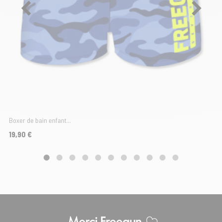
Boxer de bain enfant...
Prix
19,90 €
Merci Freegun