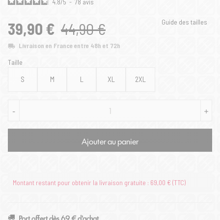
4.8
/
5
-
78
avis
Guide des tailles
39,90 €
44,90 €
Livraison en France entre 48h et 72h
Taille
S
M
L
XL
2XL
-
+
Ajouter au panier
Montant restant pour obtenir la livraison gratuite : 69,00 € (TTC)
Port offert dès 69 € d'achat