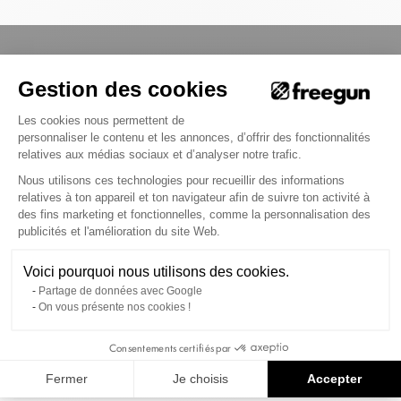
Merci Freegun
Gestion des cookies
Plateforme de Gestion du Consenteme
Les cookies nous permettent de
Port offert dès 69€ d'achat
personnaliser le contenu et les annonces, d’offrir des fonctionnalités
relatives aux médias sociaux et d’analyser notre trafic.
Pour une une livraison colissimo
Nous utilisons ces technologies pour recueillir des informations
en France Métropolitaine.
relatives à ton appareil et ton navigateur afin de suivre ton activité à
des fins marketing et fonctionnelles, comme la personnalisation des
Axeptio consent
publicités et l'amélioration du site Web.
Inscris-toi à notre newsletter pour suivre les actus de
Voici pourquoi nous utilisons des cookies.
la marque
Partage de données avec Google
(Et reçois 10% sur ta commande)
On vous présente nos cookies !
S'INSCRIRE
Consentements certifiés par
Nos Collabs
Fermer
Je choisis
Accepter