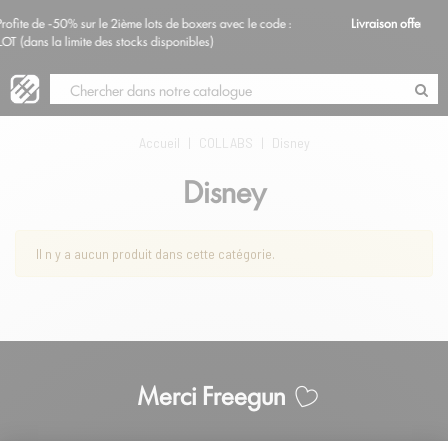
ième lots de boxers avec le code :
Livraison offerte à partir de 69€ d'achat
Blog
 stocks disponibles)
Accueil
|
COLLABS
|
Disney
Disney
Il n y a aucun produit dans cette catégorie.
Merci Freegun