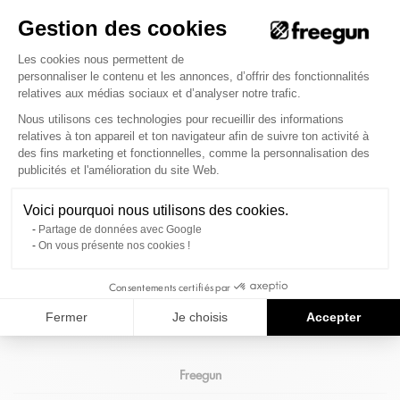
Port offert dès 69€ d'achat
Gestion des cookies
Pour une une livraison colissimo
Plateforme de Gestion du Consenteme
Les cookies nous permettent de
en France Métropolitaine.
personnaliser le contenu et les annonces, d’offrir des fonctionnalités
relatives aux médias sociaux et d’analyser notre trafic.
Nous utilisons ces technologies pour recueillir des informations
relatives à ton appareil et ton navigateur afin de suivre ton activité à
Inscris-toi à notre newsletter pour suivre les actus de
des fins marketing et fonctionnelles, comme la personnalisation des
Axeptio consent
la marque
publicités et l'amélioration du site Web.
(Et reçois 10% sur ta commande)
Voici pourquoi nous utilisons des cookies.
S'INSCRIRE
Partage de données avec Google
On vous présente nos cookies !
Nos Collabs
Consentements certifiés par
Informations
Fermer
Je choisis
Accepter
Freegun