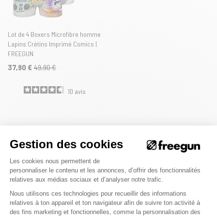
Lot de 4 Boxers Microfibre homme
Lapins Crétins Imprimé Comics |
FREEGUN
37,90 €
49,90 €
10
avis
Gestion des cookies
Découvre nos produits Freegun X Lapins Crétins, une collaboration unique
Plateforme de Gestion du Consenteme
entre Freegun et les lapins les plus fous de la planète.
Les cookies nous permettent de
personnaliser le contenu et les annonces, d’offrir des fonctionnalités
relatives aux médias sociaux et d’analyser notre trafic.
Nous utilisons ces technologies pour recueillir des informations
relatives à ton appareil et ton navigateur afin de suivre ton activité à
des fins marketing et fonctionnelles, comme la personnalisation des
Axeptio consent