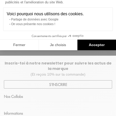
publicités et l'amélioration du site Web.
Merci Freegun
Voici pourquoi nous utilisons des cookies.
Partage de données avec Google
Port offert dès 69€ d'achat
On vous présente nos cookies !
Pour une une livraison colissimo
Consentements certifiés par
en France Métropolitaine.
Fermer
Je choisis
Accepter
Inscris-toi à notre newsletter pour suivre les actus de
la marque
(Et reçois 10% sur ta commande)
S'INSCRIRE
Nos Collabs
Informations