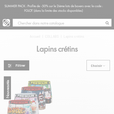
SUMMER PACK : Profite de -50% sur le 2ième lots de boxers avec le code :
Blog
FGLOT (dans la limite des stocks disponibles)
Accueil
|
COLLABS
|
Lapins crétins
Lapins crétins
Filtrer
Choisir
Nouveautés