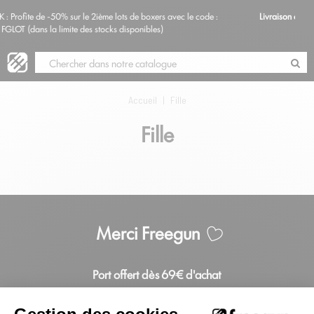
e 2ième lots de boxers avec le code :
Livraison offerte à partir de 69€ d'ac
Blog
des stocks disponibles)
Accueil
|
Fille
Fille
Merci Freegun
Port offert dès 69€ d'achat
Pour une une livraison colissimo