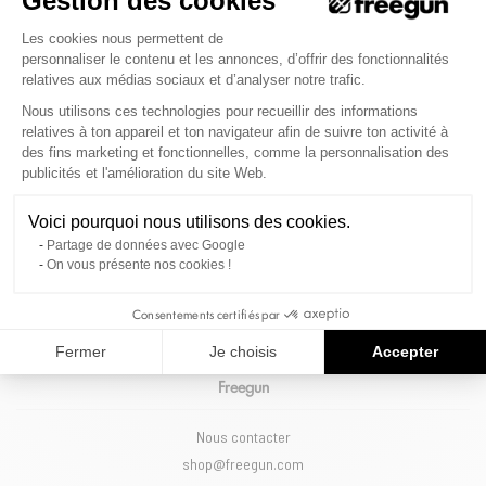
Gestion des cookies
en France Métropolitaine.
Plateforme de Gestion du Consenteme
Les cookies nous permettent de
personnaliser le contenu et les annonces, d’offrir des fonctionnalités
relatives aux médias sociaux et d’analyser notre trafic.
Inscris-toi à notre newsletter pour suivre les actus de
Nous utilisons ces technologies pour recueillir des informations
la marque
relatives à ton appareil et ton navigateur afin de suivre ton activité à
des fins marketing et fonctionnelles, comme la personnalisation des
(Et reçois 10% sur ta commande)
Axeptio consent
publicités et l'amélioration du site Web.
S'INSCRIRE
Voici pourquoi nous utilisons des cookies.
Nos Collabs
Partage de données avec Google
On vous présente nos cookies !
Informations
Consentements certifiés par
Fermer
Je choisis
Accepter
Freegun
Nous contacter
shop@freegun.com