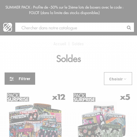
SUMMER PACK : Profite de -50% sur le 2ième lots de boxers avec le code :
Blog
FGLOT (dans la limite des stocks disponibles)
Accueil
|
Soldes
Soldes
Filtrer
Choisir