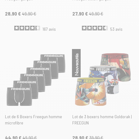
28,90 €
49,90 €
27,90 €
49,90 €
167
avis
53
avis
Nouveautés
Lot de 6 Boxers Freegun homme
Lot de 3 boxers homme Goldorak |
microfibre
FREEGUN
44,90 €
49,90 €
28,90 €
39,90 €