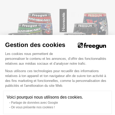
Nouveautés
Gestion des cookies
Plateforme de Gestion du Consenteme
Les cookies nous permettent de
personnaliser le contenu et les annonces, d’offrir des fonctionnalités
relatives aux médias sociaux et d’analyser notre trafic.
Lot de 3 Boxers Microfibre garcon
Lot de 3 Boxers Microfibre homme
Mario Kart Imprimé | FREEGUN
Tom Et Jerry Imprimé | FREEGUN
Nous utilisons ces technologies pour recueillir des informations
relatives à ton appareil et ton navigateur afin de suivre ton activité à
des fins marketing et fonctionnelles, comme la personnalisation des
26,90 €
34,90 €
28,90 €
39,90 €
Axeptio consent
publicités et l'amélioration du site Web.
4
avis
Voici pourquoi nous utilisons des cookies.
Partage de données avec Google
On vous présente nos cookies !