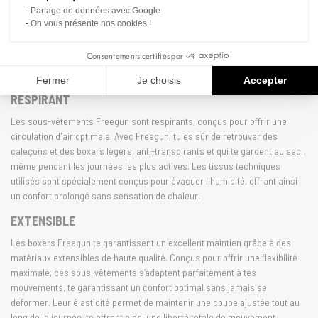
Partage de données avec Google
l'innovation de la marque, Freegun combine légèreté et durabilité, pour
On vous présente nos cookies !
que chaque pièce soit agréable à porter, toute la journée. Les matériaux
respirants permettent une régulation optimale de la température, te
Consentements certifiés par
garantissant une sensation de fraîcheur, même lors des journées les plus
chaudes.
Fermer
Je choisis
Accepter
RESPIRANT
Les sous-vêtements Freegun sont respirants, conçus pour offrir une
circulation d'air optimale. Avec Freegun, tu es sûr de retrouver des
caleçons et des boxers légers, anti-transpirants et qui te gardent au sec,
même pendant les journées les plus actives. Les tissus techniques
utilisés sont spécialement conçus pour évacuer l'humidité, offrant ainsi
un confort prolongé sans sensation de chaleur.
EXTENSIBLE
Les boxers Freegun te garantissent un excellent maintien grâce à des
matériaux extensibles de haute qualité. Conçus pour offrir une flexibilité
maximale, ces sous-vêtements s’adaptent parfaitement à tes
mouvements, te garantissant un confort optimal sans jamais se
déformer. Leur élasticité permet de maintenir une coupe ajustée tout au
long de la journée, te offrant ainsi une liberté totale de mouvement.