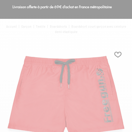
Livraison offerte à partir de 69€ d'achat en France métropolitaine
S
Blog
Accueil
|
Garçon
|
Textile
|
Boardshorts
|
Boardshort court garçon avec ceinture
demi-élastiquée