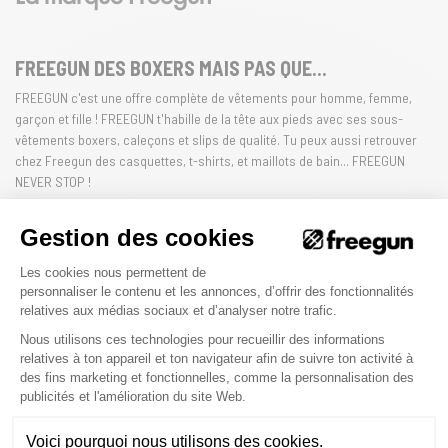
FREEGUN DES BOXERS MAIS PAS QUE...
FREEGUN c'est une offre complète de vêtements pour homme, femme,
garçon et fille ! FREEGUN t'habille de la tête aux pieds avec ses sous-
vêtements boxers, caleçons et slips de qualité. Tu peux aussi retrouver
chez Freegun des casquettes, t-shirts, et maillots de bain... FREEGUN
NEVER STOP !
HOMME
FEMME
ENFANT
Gestion des cookies
Plateforme de Gestion du Consenteme
Les cookies nous permettent de
personnaliser le contenu et les annonces, d’offrir des fonctionnalités
relatives aux médias sociaux et d’analyser notre trafic.
La qualité Freegun
Nous utilisons ces technologies pour recueillir des informations
relatives à ton appareil et ton navigateur afin de suivre ton activité à
des fins marketing et fonctionnelles, comme la personnalisation des
Axeptio consent
CONFORT
publicités et l'amélioration du site Web.
Les matières de qualité de Freegun, coton et microfibre, offriront à tes
Voici pourquoi nous utilisons des cookies.
caleçons et boxers un confort irréprochable au quotidien. Grâce à