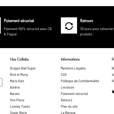
Paiement sécurisé
Retours
Paiement 100% sécurisé avec CB
30 jours pour retourner
& Paypal.
produits.
Nos Collabs
Informations
F
Dragon Ball Super
Mentions Légales
N
Rick et Morty
CGV
s
Mario Kart
Politique de Confidentialité
0
Astérix
Livraison
Naruto
Paiement sécurisé
One Piece
Retours
Looney Tunes
Plan du site
Super Mario
La Marque