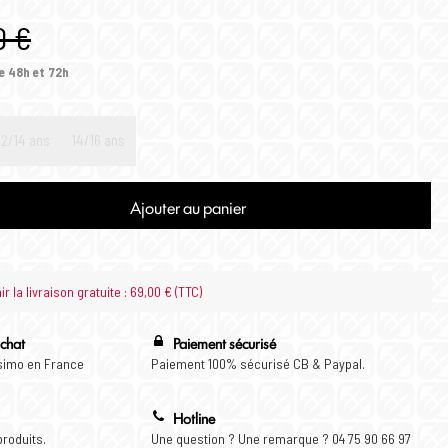
0 €
e 48h et 72h
12/14 ans
14/16 ans
Ajouter au panier
 la livraison gratuite : 69,00 € (TTC)
achat
Paiement sécurisé
ssimo en France
Paiement 100% sécurisé CB & Paypal.
Hotline
produits.
Une question ? Une remarque ? 04 75 90 66 97