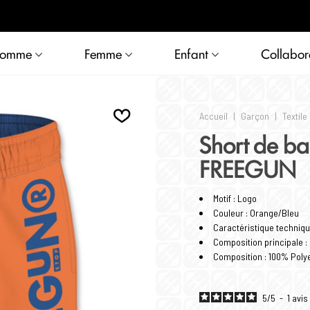
Livraison offerte à partir de 69€ d'achat en France métropolitaine
omme
Femme
Enfant
Collabor
Accueil
|
Garçon
|
Textile
Short de ba
FREEGUN
Motif : Logo
Couleur : Orange/Bleu
Caractéristique technique
Composition principale :
Composition : 100% Poly
5
/
5
-
1
avis