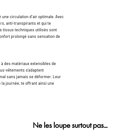
une circulation d'air optimale. Avec
s, anti-transpirants et qui te
 tissus techniques utilisés sont
confort prolongé sans sensation de
 à des matériaux extensibles de
sous-vêtements s’adaptent
imal sans jamais se déformer. Leur
la journée, te offrant ainsi une
Ne les loupe surtout pas…