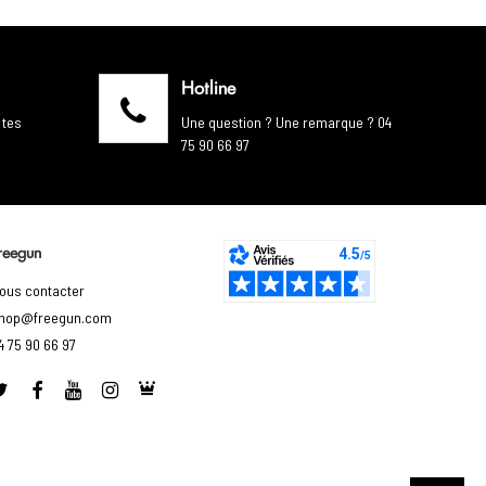
Hotline
 tes
Une question ? Une remarque ? 04
75 90 66 97
reegun
ous contacter
hop@freegun.com
4 75 90 66 97