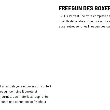
FREEGUN DES BOXERS
FREEGUN c'est une offre complète d
t'habille de la tête aux pieds avec s
aussi retrouver chez Freegun des cas
nt à tes caleçons et boxers un confort
Freegun combine légèreté et
la journée. Les matériaux respirants
issant une sensation de fraîcheur,