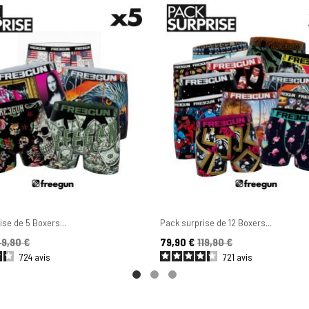
se de 5 Boxers...
Pack surprise de 12 Boxers...
se
Prix
Prix de base
9,90 €
79,90 €
119,90 €
724
avis
721
avis