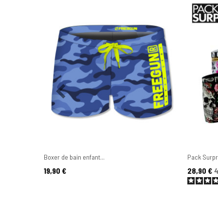
Boxer de bain enfant...
Pack Surpri
Prix
Prix
Prix de ba
19,90 €
28,90 €
4