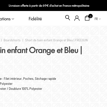
Blog
0
ations
Fidélité
FR
|
Boardshorts
|
Short de bain enfant Orange et Bleu | FREEGUN
in enfant Orange et Bleu |
 : Filet intérieur, Poches, Séchage rapide
 Polyester
ester / Doublure 100% Polyester