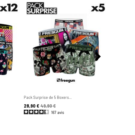
Pack Surprise de 5 Boxers...
Lot de 6 Boxe
Prix
Prix de base
Prix
Prix de base
28,90 €
49,90 €
44,90 €
49
167
avis