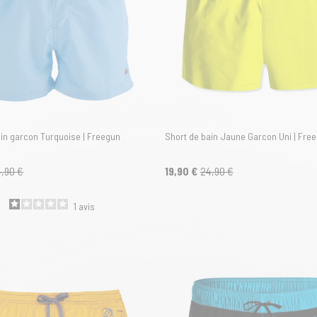
ain garcon Turquoise | Freegun
Short de bain Jaune Garcon Uni | Fre
,90 €
19,90 €
24,90 €
1
avis