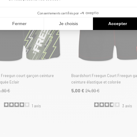
Consentements certifiés par
Fermer
Je choisis
Accepter
 Freegun court garçon ceinture
Boardshort Freegun Court Freegun g
quée Eclair
ceinture élastique et colorée
,90 €
5,00 €
24,90 €
1
avis
3
avis