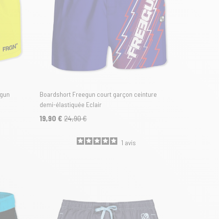
egun
Boardshort Freegun court garçon ceinture
demi-élastiquée Eclair
19,90 €
24,90 €
1
avis