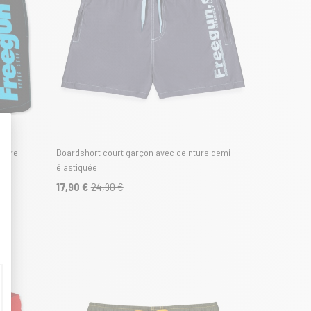
nture
Boardshort court garçon avec ceinture demi-
t : Personnalisez vos Options
élastiquée
17,90 €
24,90 €