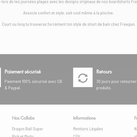
e lors de tes journées plages avec les designs originaux de nos boardshorts Fr
Associe confort et style, soit cool même à la piscine.
Court ou long tu trouveras forcément ton style de short de bain chez Freegun.
Paiement sécurisé
Retours
Paiement 100% sécurisé avec CB
30 jours pour retourner
& Paypal.
produits.
Nos Collabs
Informations
F
Dragon Ball Super
Mentions Légales
N
Rick et Morty
CGV
s