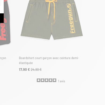
arçon
Boardshort court garçon avec ceinture demi-
élastiquée
17,90 €
24,90 €
1
avis