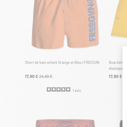
Short de bain enfant Orange et Bleu | FREEGUN
Boardshort
élastiquée
17,90 €
24,90 €
17,90 €
24
1
avis