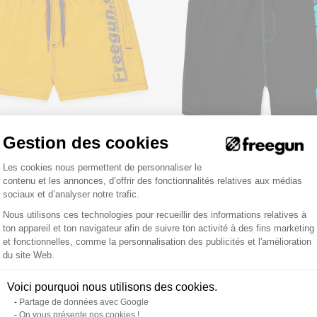
Gestion des cookies
 court garçon avec ceinture demi-
Boardshort Court Freegun garçon cei
Plateforme de Gestion du Consentemen
Les cookies nous permettent de personnaliser le
élastique et colorée
contenu et les annonces, d’offrir des fonctionnalités relatives aux médias
,90 €
17,90 €
24,90 €
sociaux et d’analyser notre trafic.
Nous utilisons ces technologies pour recueillir des informations relatives à
2
avis
ton appareil et ton navigateur afin de suivre ton activité à des fins marketing
et fonctionnelles, comme la personnalisation des publicités et l'amélioration
Axeptio consent
du site Web.
Voici pourquoi nous utilisons des cookies.
Partage de données avec Google
On vous présente nos cookies !