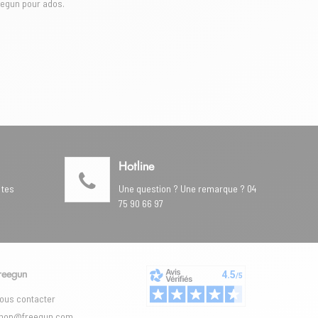
eegun pour ados.
Hotline
 tes
Une question ? Une remarque ? 04
75 90 66 97
reegun
ous contacter
hop@freegun.com