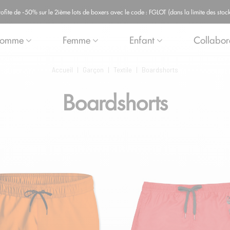
ite de -50% sur le 2ième lots de boxers avec le code : FGLOT (dans la limite des stock
omme
Femme
Enfant
Collabor
Accueil
|
Garçon
|
Textile
|
Boardshorts
Boardshorts