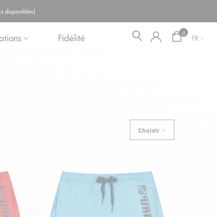
Blog
s disponibles)
0
ations
Fidélité
FR
Choisir