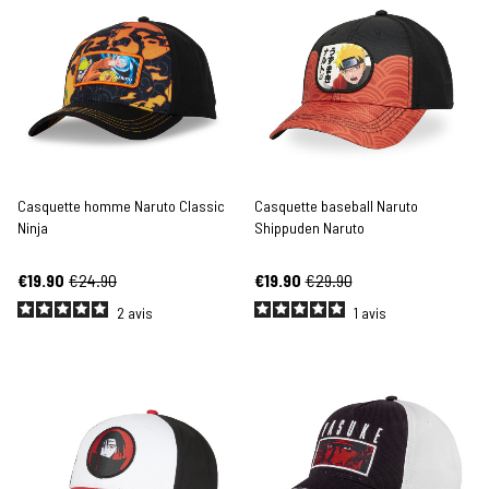
Casquette homme Naruto Classic
Casquette baseball Naruto
Ninja
Shippuden Naruto
€19.90
€24.90
€19.90
€29.90
2
avis
1
avis