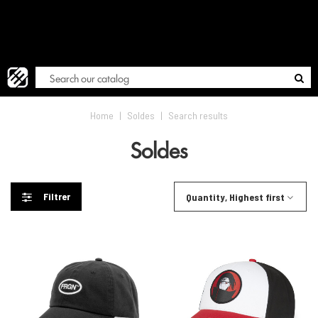
FREE
Blog
Home
|
Soldes
|
Search results
Soldes
Filtrer
Quantity, Highest first