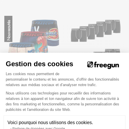
Nouveautés
Gestion des cookies
Plateforme de Gestion du Consenteme
Les cookies nous permettent de
Lot de 3 Boxers Microfibre homme
Lot de 9 Boxers Freegun homme
personnaliser le contenu et les annonces, d’offrir des fonctionnalités
Sonic Imprimé Comics | FREEGUN
en coton
relatives aux médias sociaux et d’analyser notre trafic.
Nous utilisons ces technologies pour recueillir des informations
28,90 €
39,90 €
59,90 €
69,90 €
relatives à ton appareil et ton navigateur afin de suivre ton activité à
des fins marketing et fonctionnelles, comme la personnalisation des
Axeptio consent
publicités et l'amélioration du site Web.
3
avis
36
avis
Voici pourquoi nous utilisons des cookies.
Partage de données avec Google