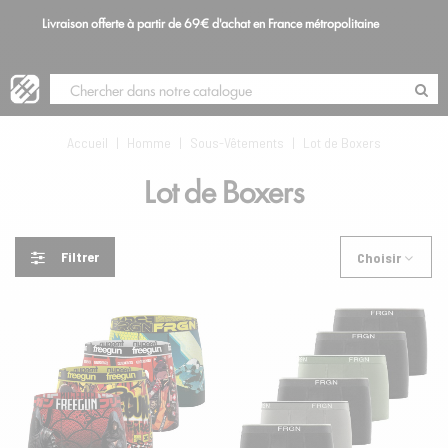
Livraison offerte à partir de 69€ d'achat en France métropolitaine
S
Blog
Accueil
|
Homme
|
Sous-Vêtements
|
Lot de Boxers
Lot de Boxers
Filtrer
Choisir