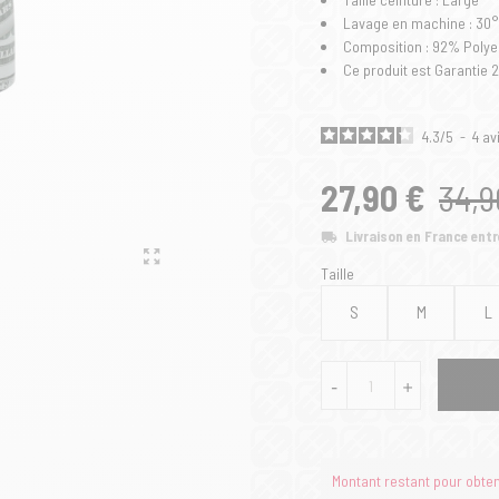
Lavage en machine : 30°
Composition : 92% Polye
Ce produit est Garantie 
4.3
/
5
-
4
av
27,90 €
34,9
Livraison en France entr
Taille
S
M
L
-
+
Montant restant pour obtenir