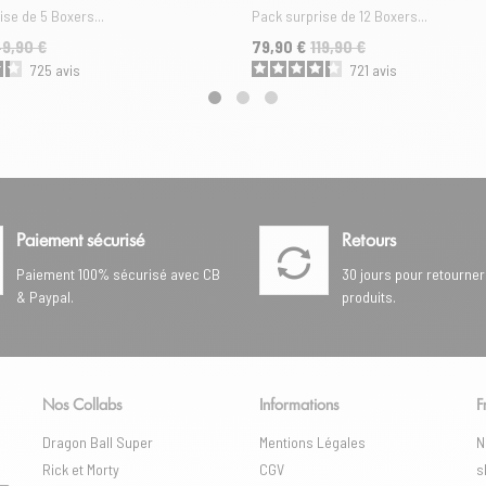
se de 5 Boxers...
Pack surprise de 12 Boxers...
se
Prix
Prix de base
9,90 €
79,90 €
119,90 €
725
avis
721
avis
Paiement sécurisé
Retours
Paiement 100% sécurisé avec CB
30 jours pour retourner
& Paypal.
produits.
Nos Collabs
Informations
F
Dragon Ball Super
Mentions Légales
N
Rick et Morty
CGV
s