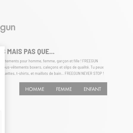
egun
 MAIS PAS QUE...
e vêtements pour homme, femme, garçon et fille ! FREEGUN
t : Personnalisez vos Options
es sous-vêtements boxers, caleçons et slips de qualité. Tu peux
quettes, t-shirts, et maillots de bain... FREEGUN NEVER STOP !
HOMME
FEMME
ENFANT