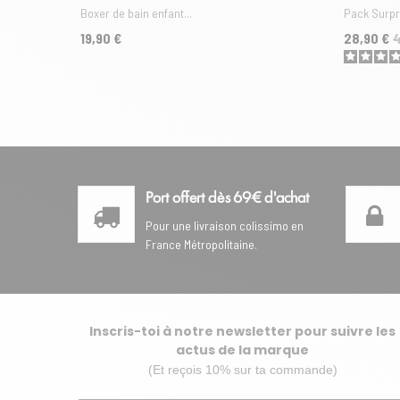
Boxer de bain enfant...
Pack Surpri
Prix
Prix
Prix de ba
19,90 €
28,90 €
4
Port offert dès 69€ d'achat
Pour une livraison colissimo en
France Métropolitaine.
Inscris-toi à notre newsletter pour suivre les
actus de la marque
(Et reçois 10% sur ta commande)