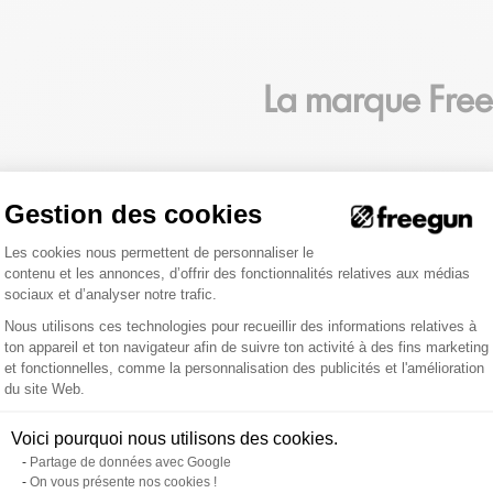
La marque Fre
FREEGUN DES BOXERS
Gestion des cookies
FREEGUN c'est une offre complète d
Plateforme de Gestion du Consentemen
t'habille de la tête aux pieds avec s
Les cookies nous permettent de personnaliser le
aussi retrouver chez Freegun des cas
contenu et les annonces, d’offrir des fonctionnalités relatives aux médias
sociaux et d’analyser notre trafic.
Nous utilisons ces technologies pour recueillir des informations relatives à
ton appareil et ton navigateur afin de suivre ton activité à des fins marketing
et fonctionnelles, comme la personnalisation des publicités et l'amélioration
Axeptio consent
du site Web.
Voici pourquoi nous utilisons des cookies.
Partage de données avec Google
On vous présente nos cookies !