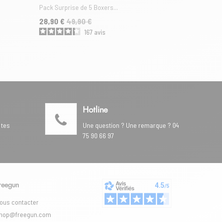
Pack Surprise de 5 Boxers...
Lot de 6 Boxe
Prix
Prix de base
Prix
Prix de base
28,90 €
49,90 €
44,90 €
49
167
avis
Hotline
 tes
Une question ? Une remarque ? 04
75 90 66 97
reegun
ous contacter
hop@freegun.com