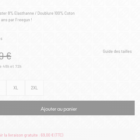
ster 8% Elasthanne / Doublure 100% Coton
2 ans par Freegun !
is
Guide des tailles
0 €
e 48h et 72h
XL
2XL
Ajouter au panier
 la livraison gratuite : 69,00 € (TTC)