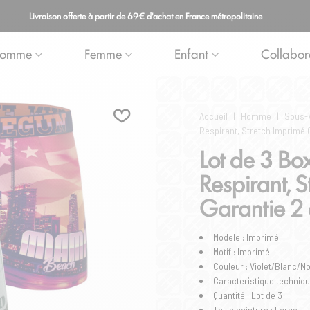
Livraison offerte à partir de 69€ d'achat en France métropolitaine
omme
Femme
Enfant
Collabor
Accueil
|
Homme
|
Sous-
Respirant, Stretch Imprimé
Lot de 3 Bo
Respirant, 
Garantie 2
Modele : Imprimé
Motif : Imprimé
Couleur : Violet/Blanc/No
Caracteristique technique
Quantité : Lot de 3
Taille ceinture : Large