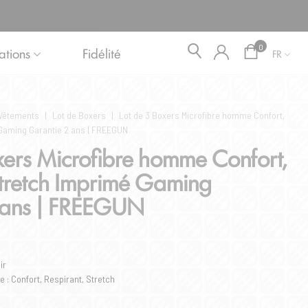
Blog
0
ations
Fidélité
FR
Vêtements
|
Lot de Boxers
|
Lot de 3 Boxers Microfibre homme Confort,
 Gaming Garantie 2 ans | FREEGUN
xers Microfibre homme Confort,
Stretch Imprimé Gaming
 ans | FREEGUN
ir
 : Confort, Respirant, Stretch