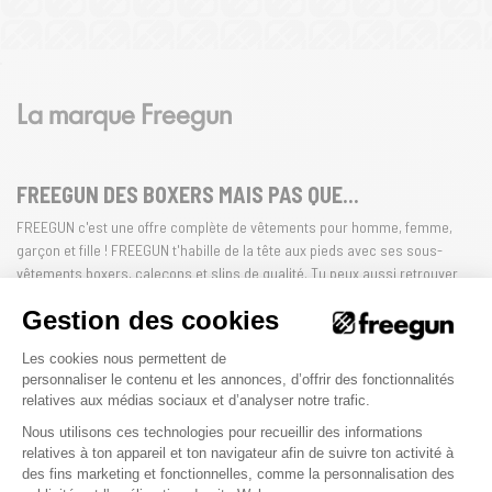
La marque Freegun
FREEGUN DES BOXERS MAIS PAS QUE...
FREEGUN c'est une offre complète de vêtements pour homme, femme,
garçon et fille ! FREEGUN t'habille de la tête aux pieds avec ses sous-
vêtements boxers, caleçons et slips de qualité. Tu peux aussi retrouver
chez Freegun des casquettes, t-shirts, et maillots de bain... FREEGUN
Gestion des cookies
NEVER STOP !
Plateforme de Gestion du Consenteme
Les cookies nous permettent de
HOMME
FEMME
ENFANT
personnaliser le contenu et les annonces, d’offrir des fonctionnalités
relatives aux médias sociaux et d’analyser notre trafic.
Nous utilisons ces technologies pour recueillir des informations
relatives à ton appareil et ton navigateur afin de suivre ton activité à
des fins marketing et fonctionnelles, comme la personnalisation des
Axeptio consent