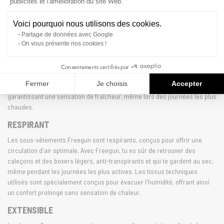
La qualité Freegun
publicités et l'amélioration du site Web.
Voici pourquoi nous utilisons des cookies.
CONFORT
Partage de données avec Google
Les matières de qualité de Freegun, coton et microfibre, offriront à tes
On vous présente nos cookies !
caleçons et boxers un confort irréprochable au quotidien. Grâce à
l'innovation de la marque, Freegun combine légèreté et durabilité, pour
Consentements certifiés par
que chaque pièce soit agréable à porter, toute la journée. Les matériaux
Fermer
Je choisis
Accepter
respirants permettent une régulation optimale de la température, te
garantissant une sensation de fraîcheur, même lors des journées les plus
chaudes.
RESPIRANT
Les sous-vêtements Freegun sont respirants, conçus pour offrir une
circulation d'air optimale. Avec Freegun, tu es sûr de retrouver des
caleçons et des boxers légers, anti-transpirants et qui te gardent au sec,
même pendant les journées les plus actives. Les tissus techniques
utilisés sont spécialement conçus pour évacuer l'humidité, offrant ainsi
un confort prolongé sans sensation de chaleur.
EXTENSIBLE