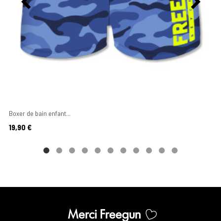
Boxer de bain enfant...
Prix
19,90 €
Merci Freegun