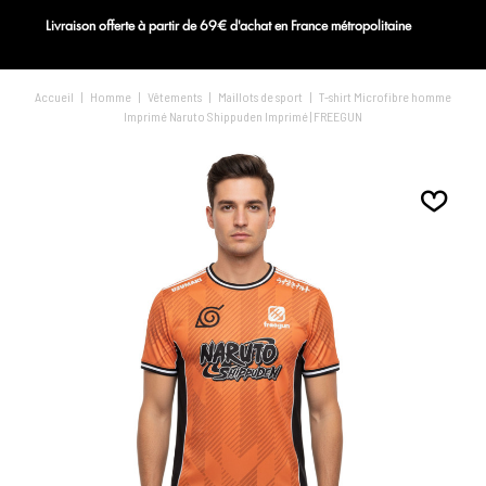
Livraison offerte à partir de 69€ d'achat en France métropolitaine
S
Blog
Accueil
|
Homme
|
Vêtements
|
Maillots de sport
|
T-shirt Microfibre homme
Imprimé Naruto Shippuden Imprimé | FREEGUN