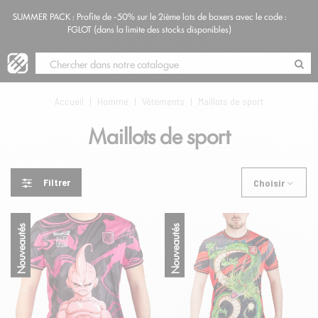
SUMMER PACK : Profite de -50% sur le 2ième lots de boxers avec le code :
Blog
FGLOT (dans la limite des stocks disponibles)
Accueil
|
Homme
|
Vêtements
|
Maillots de sport
Maillots de sport
Filtrer
Choisir
Nouveautés
Nouveautés