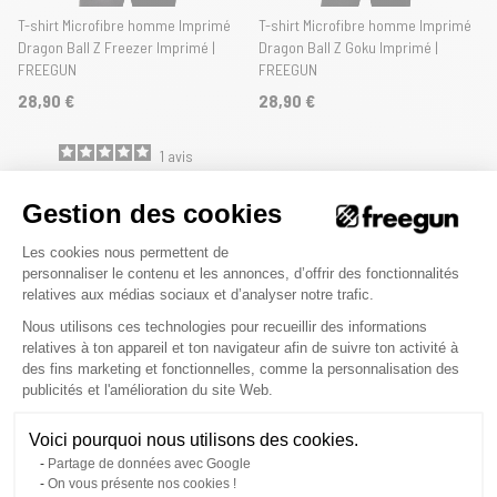
T-shirt Microfibre homme Imprimé
T-shirt Microfibre homme Imprimé
Dragon Ball Z Freezer Imprimé |
Dragon Ball Z Goku Imprimé |
FREEGUN
FREEGUN
28,90 €
28,90 €
1
avis
Gestion des cookies
Plateforme de Gestion du Consenteme
Les cookies nous permettent de
personnaliser le contenu et les annonces, d’offrir des fonctionnalités
relatives aux médias sociaux et d’analyser notre trafic.
Nous utilisons ces technologies pour recueillir des informations
relatives à ton appareil et ton navigateur afin de suivre ton activité à
des fins marketing et fonctionnelles, comme la personnalisation des
Axeptio consent
publicités et l'amélioration du site Web.
Voici pourquoi nous utilisons des cookies.
Partage de données avec Google
T-shirt Microfibre homme Imprimé
T-shirt Microfibre homme Imprimé
On vous présente nos cookies !
Naruto Shippuden Imprimé |
Imprimé | FREEGUN