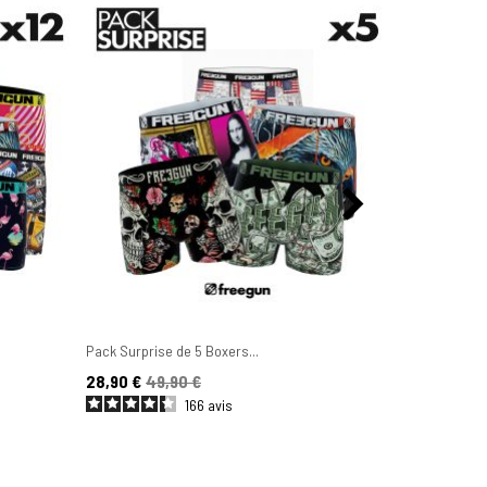
Pack Surprise de 5 Boxers...
Lot de 6 Boxe
Prix
Prix de base
Prix
Prix de base
28,90 €
49,90 €
44,90 €
49
166
avis