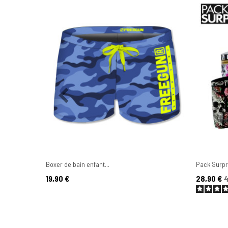
Boxer de bain enfant...
Pack Surpri
Prix
Prix
Prix de ba
19,90 €
28,90 €
4