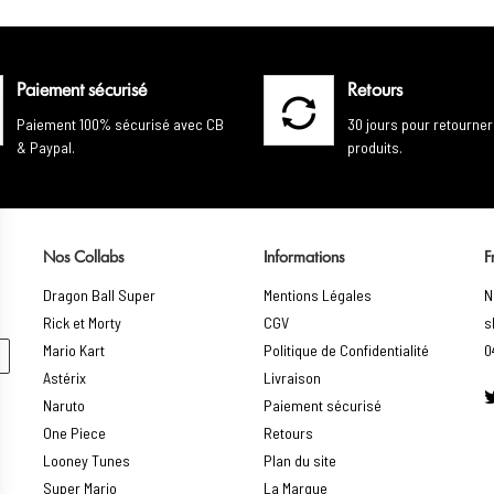
Paiement sécurisé
Retours
Paiement 100% sécurisé avec CB
30 jours pour retourner
& Paypal.
produits.
Nos Collabs
Informations
F
Dragon Ball Super
Mentions Légales
N
Rick et Morty
CGV
s
Mario Kart
Politique de Confidentialité
0
Astérix
Livraison
Naruto
Paiement sécurisé
One Piece
Retours
Looney Tunes
Plan du site
Super Mario
La Marque