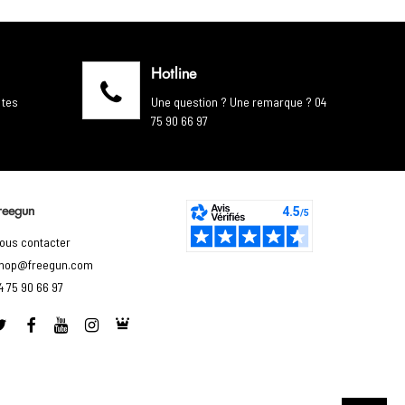
Hotline
 tes
Une question ? Une remarque ? 04
75 90 66 97
reegun
ous contacter
hop@freegun.com
4 75 90 66 97