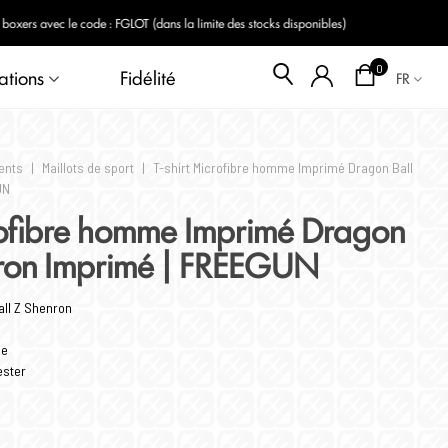
Blog
s disponibles)
0
ations
Fidélité
FR
ents
|
Maillots de sport
|
T-shirt Microfibre homme Imprimé Dragon Ball
UN
rofibre homme Imprimé Dragon
nron Imprimé | FREEGUN
ll Z Shenron
ge
ester