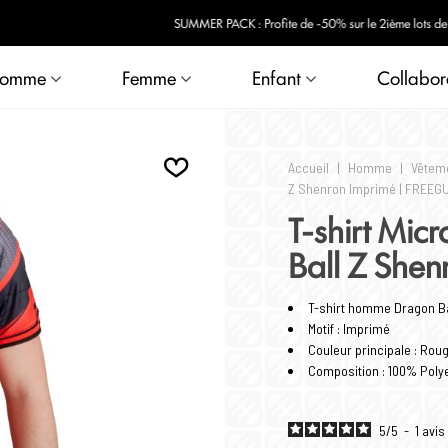
ite de -50% sur le 2ième lots de boxers avec le code : FGLOT (dans la limite des stock
omme
Femme
Enfant
Collabor
Accueil
|
Homme
|
Vêtem
Z Shenron Imprimé | FREEG
T-shirt Mic
Ball Z She
T-shirt homme Dragon Ba
Motif : Imprimé
Couleur principale : Rou
Composition : 100% Poly
5
/
5
-
1
avis