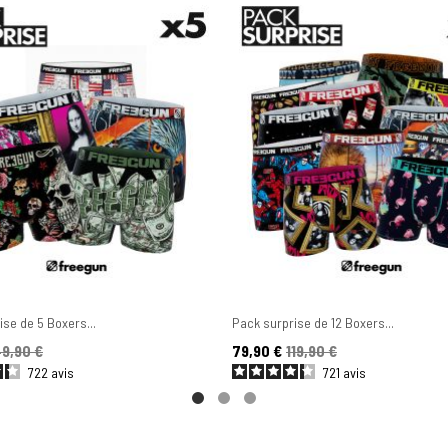
se de 5 Boxers...
Pack surprise de 12 Boxers...
se
Prix
Prix de base
9,90 €
79,90 €
119,90 €
722
avis
721
avis