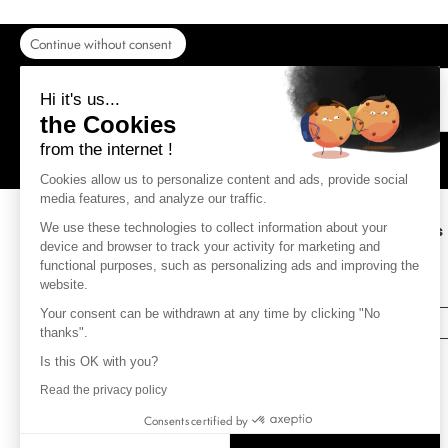
Continue without consent
Port offert dès 69€ d'achat
Hi it's us...
Pour une livraison colissimo en
the Cookies
France Métropolitaine.
from the internet !
Cookies allow us to personalize content and ads, provide social
media features, and analyze our traffic.
We use these technologies to collect information about your
Inscris-toi à notre newsletter pour suivre les
device and browser to track your activity for marketing and
actus de la marque
functional purposes, such as personalizing ads and improving the
(Et reçois 10% sur ta commande)
website.
Your consent can be withdrawn at any time by clicking "No
S'INSCRIRE
thanks".
Is this OK with you?
Read the privacy policy
Consents certified by