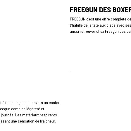
FREEGUN DES BOXERS
FREEGUN c'est une offre complète d
t'habille de la tête aux pieds avec s
aussi retrouver chez Freegun des cas
nt à tes caleçons et boxers un confort
Freegun combine légèreté et
la journée. Les matériaux respirants
issant une sensation de fraîcheur,