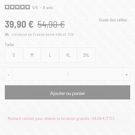
5
/
5
-
8
avis
Guide des tailles
39,90 €
54,90 €
Livraison en France entre 48h et 72h
Taille
S
M
L
XL
2XL
-
+
Ajouter au panier
Montant restant pour obtenir la livraison gratuite : 69,00 € (TTC)