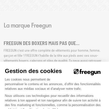
La marque Freegun
FREEGUN DES BOXERS MAIS PAS QUE...
FREEGUN c'est une offre complète de vêtements pour homme, femme,
garçon et fille ! FREEGUN t'habille de la tête aux pieds avec ses sous-
vêtements boxers, caleçons et slips de qualité. Tu peux aussi retrouver
chez Freegun des casquettes, t-shirts, et maillots de bain... FREEGUN
Gestion des cookies
NEVER STOP !
Plateforme de Gestion du Consenteme
Les cookies nous permettent de
HOMME
FEMME
ENFANT
personnaliser le contenu et les annonces, d’offrir des fonctionnalités
relatives aux médias sociaux et d’analyser notre trafic.
Nous utilisons ces technologies pour recueillir des informations
relatives à ton appareil et ton navigateur afin de suivre ton activité à
des fins marketing et fonctionnelles, comme la personnalisation des
Axeptio consent