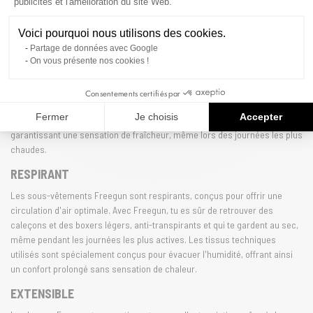
La qualité Freegun
publicités et l'amélioration du site Web.
Voici pourquoi nous utilisons des cookies.
CONFORT
Partage de données avec Google
Les matières de qualité de Freegun, coton et microfibre, offriront à tes
On vous présente nos cookies !
caleçons et boxers un confort irréprochable au quotidien. Grâce à
l'innovation de la marque, Freegun combine légèreté et durabilité, pour
Consentements certifiés par
que chaque pièce soit agréable à porter, toute la journée. Les matériaux
Fermer
Je choisis
Accepter
respirants permettent une régulation optimale de la température, te
garantissant une sensation de fraîcheur, même lors des journées les plus
chaudes.
RESPIRANT
Les sous-vêtements Freegun sont respirants, conçus pour offrir une
circulation d'air optimale. Avec Freegun, tu es sûr de retrouver des
caleçons et des boxers légers, anti-transpirants et qui te gardent au sec,
même pendant les journées les plus actives. Les tissus techniques
utilisés sont spécialement conçus pour évacuer l'humidité, offrant ainsi
un confort prolongé sans sensation de chaleur.
EXTENSIBLE